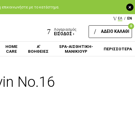
+
 ή επικοινωνήστε με το κατάστημα.
ΕΛ
/
EN
0
Λογαριασμός
ΑΔΕΙΟ ΚΑΛΑΘΙ
ΕΙΣΟΔΟΣ ›
HOME
Α'
SPA-ΑΙΣΘΗΤΙΚΗ-
ΠΕΡΙΣΣΟΤΕΡΑ
CARE
ΒΟΗΘΕΙΕΣ
ΜΑΝΙΚΙΟΥΡ
in Νο.16