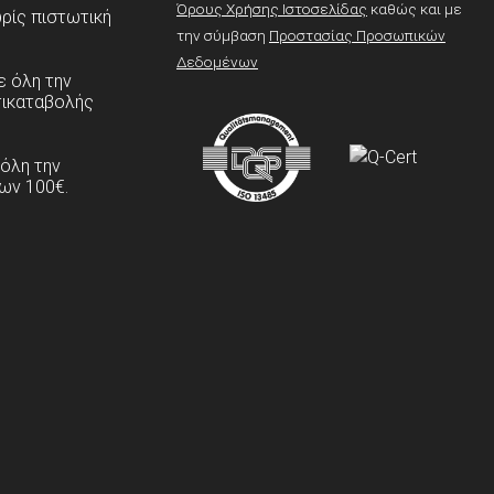
Όρους Χρήσης Ιστοσελίδας
καθώς και με
ρίς πιστωτική
την σύμβαση
Προστασίας Προσωπικών
Δεδομένων
 όλη την
τικαταβολής
 όλη την
ων 100€.