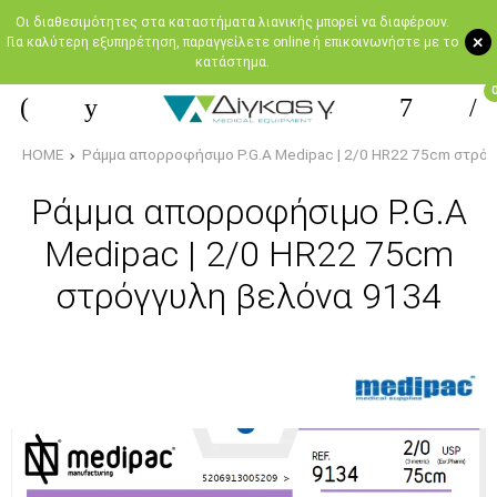
Oι διαθεσιμότητες στα καταστήματα λιανικής μπορεί να διαφέρουν.
+
Για καλύτερη εξυπηρέτηση, παραγγείλετε online ή επικοινωνήστε με το
κατάστημα.
HOME
Ράμμα απορροφήσιμο P.G.A Medipac | 2/0 HR22 75cm στρό
Ράμμα απορροφήσιμο P.G.A
Medipac | 2/0 HR22 75cm
στρόγγυλη βελόνα 9134