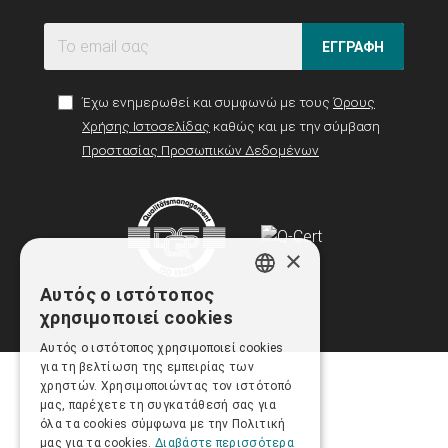
ΕΓΓΡΑΦΗ
Έχω ενημερωθεί και συμφωνώ με τους
Όρους
Χρήσης Ιστοσελίδας
καθώς και με την σύμβαση
Προστασίας Προσωπικών Δεδομένων
×
Αυτός ο ιστότοπος
GREEK
χρησιμοποιεί cookies
ENGLISH
Αυτός ο ιστότοπος χρησιμοποιεί cookies
για τη βελτίωση της εμπειρίας των
χρηστών. Χρησιμοποιώντας τον ιστότοπό
μας, παρέχετε τη συγκατάθεσή σας για
όλα τα cookies σύμφωνα με την Πολιτική
μας για τα cookies.
Διαβάστε περισσότερα