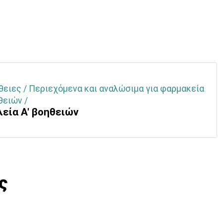
θειες / Περιεχόμενα και αναλώσιμα για φαρμακεία
θειών /
εία Α' βοηθειών
ς