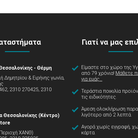
αταστήματα
Γιατί να μας επ
Είμαστε στο χώρο της Υγ
Θεσσαλονίκης - Θέρμη
από 79 χρόνια!
Μάθετε π
 Δημητρίου & Ειρήνης γωνία,
για εμάς...
ης
462, 2310 270425, 2310
Τεράστια ποικιλία προϊό
τις ειδικότητες.
Άμεση ολοκλήρωση παρα
λιγότερο από 2 λεπτά.
α Θεσσαλονίκης (Κέντρο)
tore
Αγορά χωρίς εγγραφή, χω
(Περιοχή ΧΑΝΘ)
κάρτα.