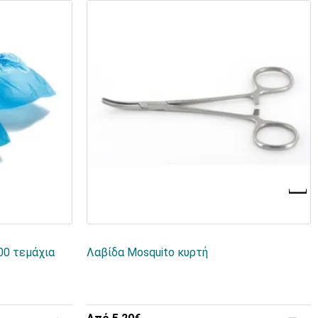
00 τεμάχια
Λαβίδα Mosquito κυρτή