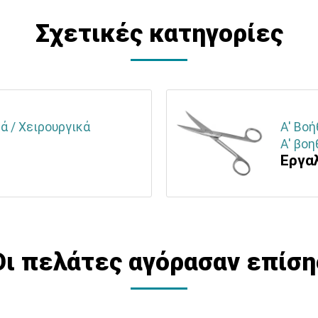
Σχετικές κατηγορίες
ά / Χειρουργικά
Α' Βοή
Α' βοη
Εργαλ
Οι πελάτες αγόρασαν επίση