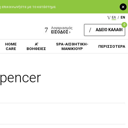
+
 ή επικοινωνήστε με το κατάστημα.
ΕΛ
/
EN
0
Λογαριασμός
ΑΔΕΙΟ ΚΑΛΑΘΙ
ΕΙΣΟΔΟΣ ›
HOME
Α'
SPA-ΑΙΣΘΗΤΙΚΗ-
ΠΕΡΙΣΣΟΤΕΡΑ
CARE
ΒΟΗΘΕΙΕΣ
ΜΑΝΙΚΙΟΥΡ
pencer