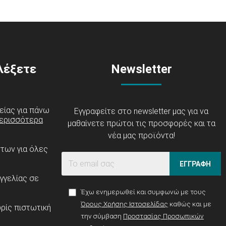
ιλέξετε
Newsletter
είας για πάνω
Εγγραφείτε στο newsletter μας για να
ερισσότερα
μαθαίνετε πρώτοι τις προσφορές και τα
νέα μας προϊόντα!
ντων για όλες
ΕΓΓΡΑΦΗ
γγελίας σε
Έχω ενημερωθεί και συμφωνώ με τους
Όρους Χρήσης Ιστοσελίδας
καθώς και με
ρίς πιστωτική
την σύμβαση
Προστασίας Προσωπικών