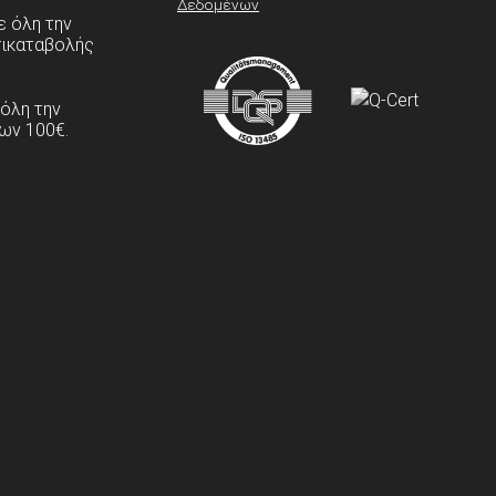
Δεδομένων
 όλη την
τικαταβολής
 όλη την
ων 100€.