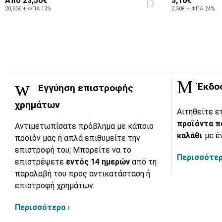
Από
23,50€
3,10€
20,80€ + ΦΠΑ 13%
2,50€ + ΦΠΑ 24%
Έκδο
Εγγύηση επιστροφής
χρημάτων
Αιτηθείτε ε
προϊόντα π
Αντιμετωπίσατε πρόβλημα με κάποιο
καλάθι
με έ
προϊόν μας ή απλά επιθυμείτε την
επιστροφή του; Μπορείτε να το
Περισσότερ
επιστρέψετε
εντός 14 ημερών
από τη
παραλαβή του προς αντικατάσταση ή
επιστροφή χρημάτων.
Περισσότερα ›