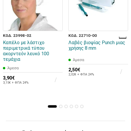
ΚΩΔ. 23998-02
ΚΩΔ. 22710-00
Καπέλο με λάστιχο
Λαβές βιοψίας Punch μιας
περιμετρικά τύπου
χρήσης 8 mm
ακορντεόν λευκό 100
τεμάχια
Άμεσα
Άμεσα
2,50€
2,02€ + ΦΠΑ 24%
3,90€
3,15€ + ΦΠΑ 24%