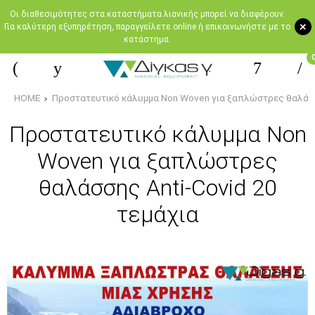
Oι διαθεσιμότητες στα καταστήματα λιανικής μπορεί να διαφέρουν.
+
Για καλύτερη εξυπηρέτηση, παραγγείλετε online ή επικοινωνήστε με το
κατάστημα.
HOME
Προστατευτικό κάλυμμα Non Woven για ξαπλώστρες θαλάσσ
Προστατευτικό κάλυμμα Non
Woven για ξαπλώστρες
θαλάσσης Αnti-Covid 20
τεμάχια