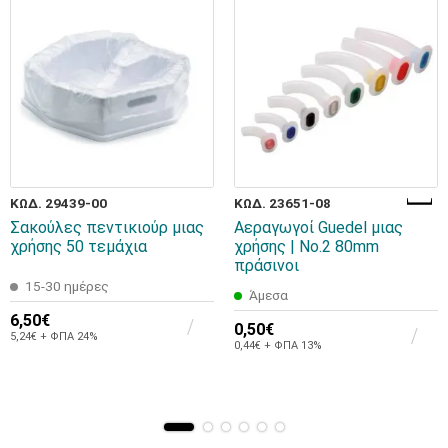
ΚΩΔ. 29439-00
ΚΩΔ. 23651-08
Σακούλες πεντικιούρ μιας
Αεραγωγοί Guedel μιας
χρήσης 50 τεμάχια
χρήσης | Νο.2 80mm
πράσινοι
15-30 ημέρες
Άμεσα
6,50€
0,50€
5,24€ + ΦΠΑ 24%
0,44€ + ΦΠΑ 13%