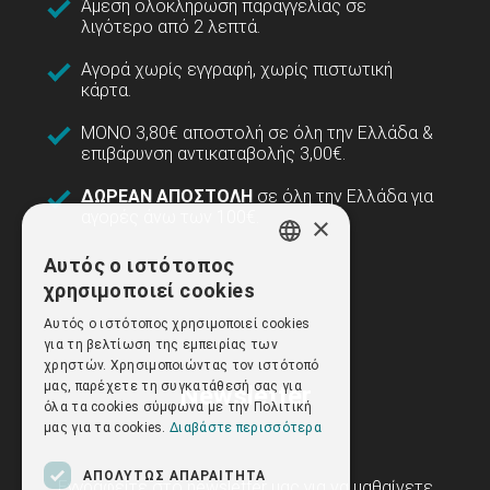
Άμεση ολοκλήρωση παραγγελίας σε
λιγότερο από 2 λεπτά.
Αγορά χωρίς εγγραφή, χωρίς πιστωτική
κάρτα.
ΜΟΝΟ 3,80€ αποστολή σε όλη την Ελλάδα &
επιβάρυνση αντικαταβολής 3,00€.
ΔΩΡΕΑΝ ΑΠΟΣΤΟΛΗ
σε όλη την Ελλάδα για
αγορές άνω των 100€.
×
Αυτός ο ιστότοπος
GREEK
χρησιμοποιεί cookies
ENGLISH
Αυτός ο ιστότοπος χρησιμοποιεί cookies
για τη βελτίωση της εμπειρίας των
χρηστών. Χρησιμοποιώντας τον ιστότοπό
μας, παρέχετε τη συγκατάθεσή σας για
Newsletter
όλα τα cookies σύμφωνα με την Πολιτική
μας για τα cookies.
Διαβάστε περισσότερα
ΑΠΟΛΎΤΩΣ ΑΠΑΡΑΊΤΗΤΑ
Εγγραφείτε στο newsletter μας για να μαθαίνετε