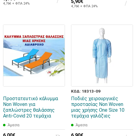
5,90€
4,76€ + ΦΠΑ 24%
4,76€ + ΦΠΑ 24%
ΚΩΔ: 18313-09
Προστατευτικό κάλυμμα
Ποδιές χειρουργικές
Non Woven για
προστασίας Non Woven
ξαπλώστρες θαλάσσης
μιας χρήσης One Size 10
Αnti-Covid 20 τεμάχια
τεμάχια γαλάζιες
Άμεσα
Άμεσα
6,00€
6,90€