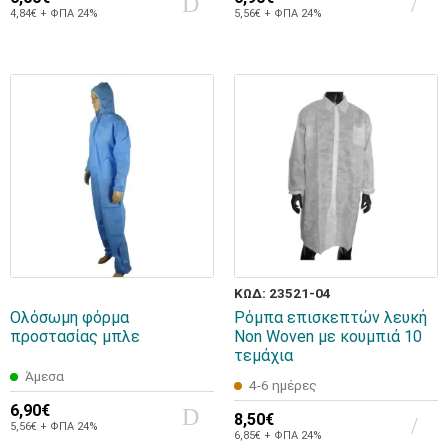
4,84€ + ΦΠΑ 24%
5,56€ + ΦΠΑ 24%
ΚΩΔ: 23521-04
Ολόσωμη φόρμα
Ρόμπα επισκεπτών λευκή
προστασίας μπλε
Non Woven με κουμπιά 10
τεμάχια
Άμεσα
4-6 ημέρες
6,90€
8,50€
5,56€ + ΦΠΑ 24%
6,85€ + ΦΠΑ 24%