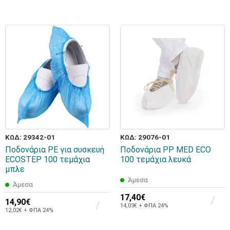
ΚΩΔ: 29342-01
ΚΩΔ: 29076-01
Ποδονάρια PE για συσκευή
Ποδονάρια PP MED ECO
ECOSTEP 100 τεμάχια
100 τεμάχια λευκά
μπλε
Άμεσα
Άμεσα
17,40€
14,90€
14,03€ + ΦΠΑ 24%
12,02€ + ΦΠΑ 24%