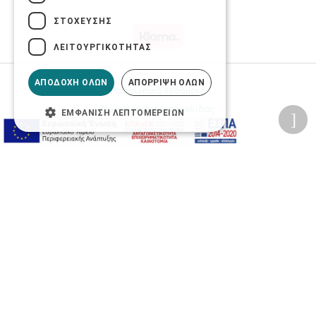
ΣΤΌΧΕΥΣΗΣ
ΛΕΙΤΟΥΡΓΙΚΌΤΗΤΑΣ
ΑΠΟΔΟΧΉ ΌΛΩΝ
ΑΠΌΡΡΙΨΗ ΌΛΩΝ
Προσωπικά δεδομένα
Όροι Χρήσης Ιστοσελίδας
ΕΜΦΆΝΙΣΗ ΛΕΠΤΟΜΕΡΕΙΏΝ
Ασφάλεια συναλλαγών
Πολιτική Ασφάλειας Πληροφοριών
2026 © Δίγκας Γ. Ιατρικά. All rights reserved.
Developed with care by
Totalweb
.