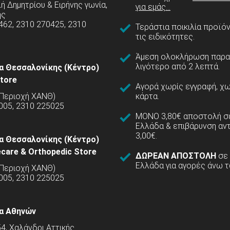
 Δημητρίου & Ειρήνης γωνία,
για εμάς...
ης
462, 2310 270425, 2310
Τεράστια ποικιλία προϊό
τις ειδικότητες.
Άμεση ολοκλήρωση παρα
λιγότερο από 2 λεπτά.
α Θεσσαλονίκης (Κέντρο)
tore
Αγορά χωρίς εγγραφή, χω
(Περιοχή ΧΑΝΘ)
κάρτα.
005, 2310 225025
ΜΟΝΟ 3,80€ αποστολή σε
Ελλάδα & επιβάρυνση αν
3,00€.
α Θεσσαλονίκης (Κέντρο)
care & Orthopedic Store
ΔΩΡΕΑΝ ΑΠΟΣΤΟΛΗ
σε
Ελλάδα για αγορές άνω τ
(Περιοχή ΧΑΝΘ)
5005, 2310 225025
α Αθηνών
54, Χαλάνδρι Αττικής