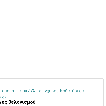
σιμα ιατρείου / Υλικά έγχυσης-Καθετήρες /
ες /
νες βελονισμού