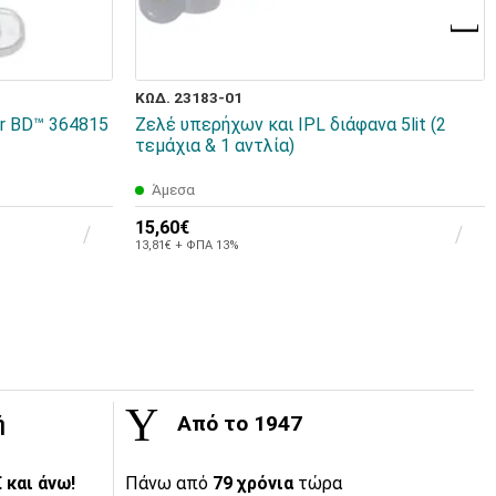
ΚΩΔ. 23183-01
er BD™ 364815
Ζελέ υπερήχων και IPL διάφανα 5lit (2
τεμάχια & 1 αντλία)
Άμεσα
15,60€
13,81€ + ΦΠΑ 13%
ή
Από το 1947
 και άνω!
Πάνω από
79 χρόνια
τώρα