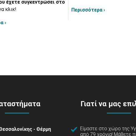
ου έχετε συγκεντρώσει στο
να κλικ!
Περισσότερα ›
α ›
αταστήματα
Γιατί να μας επ
Είμαστε στο χώρο της Υγ
Θεσσαλονίκης - Θέρμη
από 79 χρόνια!
Μάθετε π