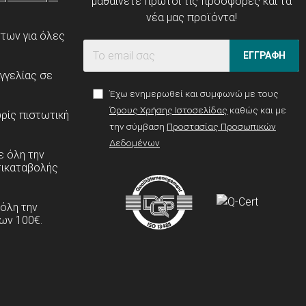
μαθαίνετε πρώτοι τις προσφορές και τα
νέα μας προϊόντα!
ντων για όλες
ΕΓΓΡΑΦΗ
γγελίας σε
Έχω ενημερωθεί και συμφωνώ με τους
Όρους Χρήσης Ιστοσελίδας
καθώς και με
ρίς πιστωτική
την σύμβαση
Προστασίας Προσωπικών
Δεδομένων
 όλη την
τικαταβολής
 όλη την
ων 100€.