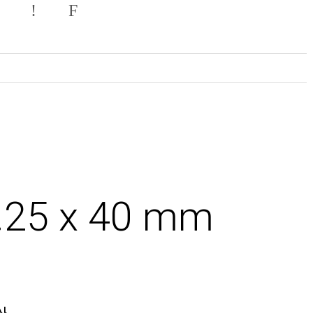
.25 x 40 mm
ι