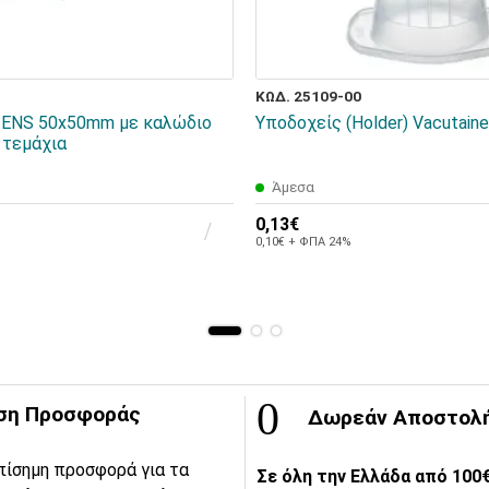
ΚΩΔ. 25109-00
TENS 50x50mm με καλώδιο
Υποδοχείς (Holder) Vacutain
 τεμάχια
Άμεσα
0,13€
0,10€ + ΦΠΑ 24%
ση Προσφοράς
Δωρεάν Αποστολ
πίσημη προσφορά για τα
Σε όλη την Ελλάδα από 100€