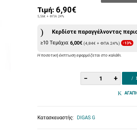
6,90€
Τιμή:
5,56€
+ ΦΠΑ 24%
Κερδίστε παραγγέλνοντας περι
≥10 Τεμάχια:
6,00€
(4,84€ + ΦΠΑ 24%)
-13%
Η ποσοτική έκπτωση εφαρμόζεται στο καλάθι.
−
+
ΑΓΑΠ
Κατασκευαστής:
DIGAS G