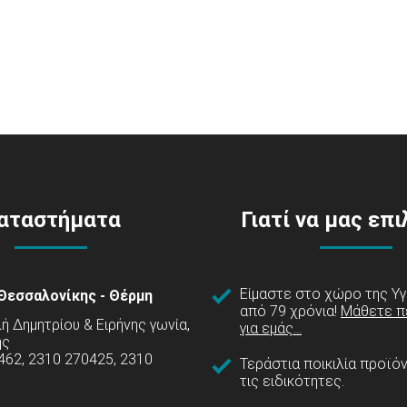
αταστήματα
Γιατί να μας επ
Είμαστε στο χώρο της Υγ
Θεσσαλονίκης - Θέρμη
από 79 χρόνια!
Μάθετε π
 Δημητρίου & Ειρήνης γωνία,
για εμάς...
ης
462, 2310 270425, 2310
Τεράστια ποικιλία προϊό
τις ειδικότητες.