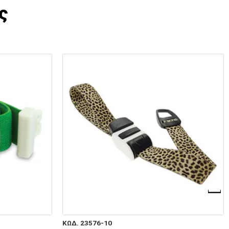
ς
ΚΩΔ. 23576-10