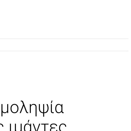
ιμοληψία
ς ιμάντες