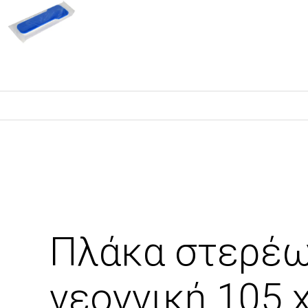
Πλάκα στερέω
νεογνική 105 