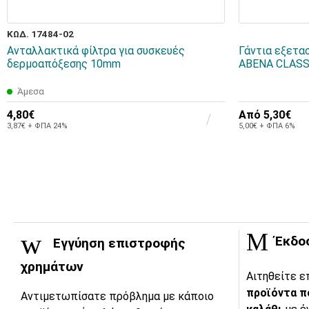
ΚΩΔ. 17484-02
Ανταλλακτικά φίλτρα για συσκευές
Γάντια εξετα
δερμοαπόξεσης 10mm
ABENA CLASSI
Άμεσα
4,80€
Από
5,30€
3,87€ + ΦΠΑ 24%
5,00€ + ΦΠΑ 6%
Έκδο
Εγγύηση επιστροφής
χρημάτων
Αιτηθείτε ε
προϊόντα π
Αντιμετωπίσατε πρόβλημα με κάποιο