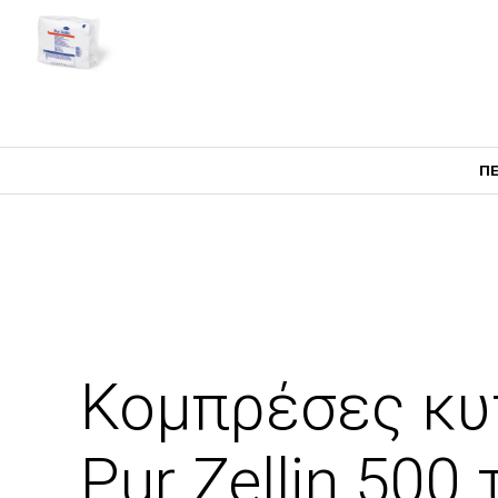
ΠΕ
Κομπρέσες κυ
Pur Zellin 500