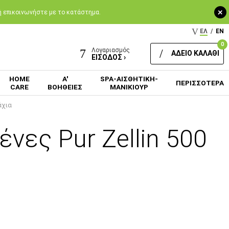
+
 ή επικοινωνήστε με το κατάστημα.
ΕΛ
/
EN
0
Λογαριασμός
ΑΔΕΙΟ ΚΑΛΑΘΙ
ΕΙΣΟΔΟΣ ›
HOME
Α'
SPA-ΑΙΣΘΗΤΙΚΗ-
ΠΕΡΙΣΣΟΤΕΡΑ
CARE
ΒΟΗΘΕΙΕΣ
ΜΑΝΙΚΙΟΥΡ
άχια
νες Pur Zellin 500