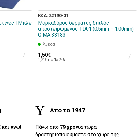
ΚΩΔ. 22190-01
ρτινες | Mπλε
Μαρκαδόρος δέρματος διπλός
αποστειρωμένος TD01 (0.5mm + 1.00mm)
GIMA 33183
Άμεσα
1,50€
1,21€ + ΦΠΑ 24%
ή
Από το 1947
 και άνω!
Πάνω από
79 χρόνια
τώρα
δραστηριοποιούμαστε στο χώρο της