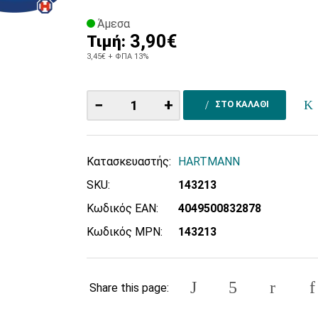
Άμεσα
3,90€
Τιμή:
3,45€
+ ΦΠΑ 13%
−
+
ΣΤΟ ΚΑΛΑΘΙ
Κατασκευαστής:
HARTMANN
SKU:
143213
Κωδικός EAN:
4049500832878
Κωδικός MPN:
143213
Share this page: