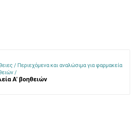
θειες / Περιεχόμενα και αναλώσιμα για φαρμακεία
θειών /
εία Α' βοηθειών