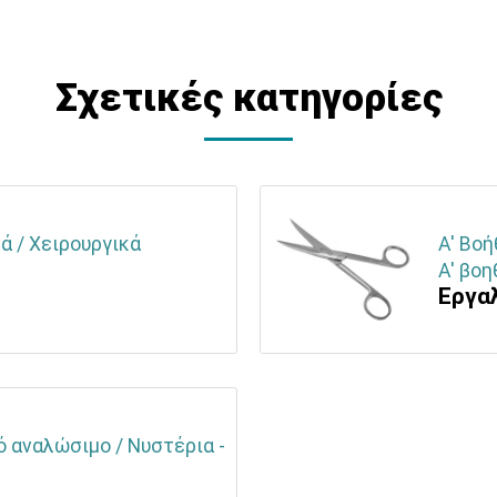
Σχετικές κατηγορίες
ά / Χειρουργικά
Α' Βοή
Α' βοη
Εργαλ
ό αναλώσιμο / Νυστέρια -