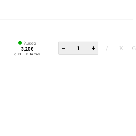
Άμεσα
−
+
3,20€
2,58€ + ΦΠΑ 24%