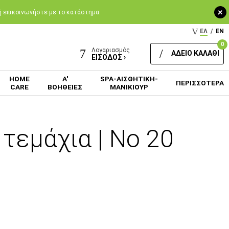
+
 ή επικοινωνήστε με το κατάστημα.
ΕΛ
/
EN
0
Λογαριασμός
ΑΔΕΙΟ ΚΑΛΑΘΙ
ΕΙΣΟΔΟΣ ›
HOME
Α'
SPA-ΑΙΣΘΗΤΙΚΗ-
ΠΕΡΙΣΣΟΤΕΡΑ
CARE
ΒΟΗΘΕΙΕΣ
ΜΑΝΙΚΙΟΥΡ
τεμάχια | Νο 20