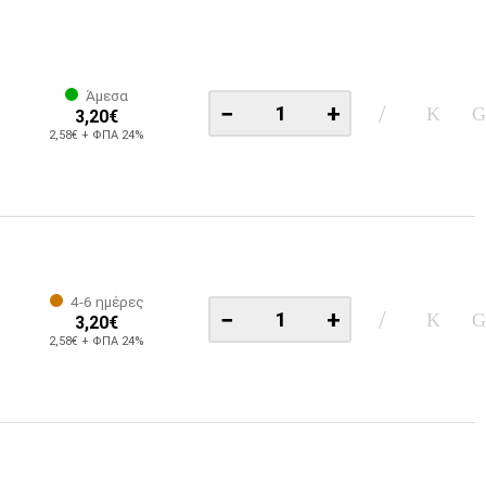
Άμεσα
−
+
3,20€
2,58€ + ΦΠΑ 24%
4-6 ημέρες
−
+
3,20€
2,58€ + ΦΠΑ 24%