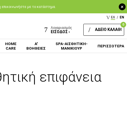
+
 ή επικοινωνήστε με το κατάστημα.
ΕΛ
/
EN
0
Λογαριασμός
ΑΔΕΙΟ ΚΑΛΑΘΙ
ΕΙΣΟΔΟΣ ›
HOME
Α'
SPA-ΑΙΣΘΗΤΙΚΗ-
ΠΕΡΙΣΣΟΤΕΡΑ
CARE
ΒΟΗΘΕΙΕΣ
ΜΑΝΙΚΙΟΥΡ
θητική επιφάνεια