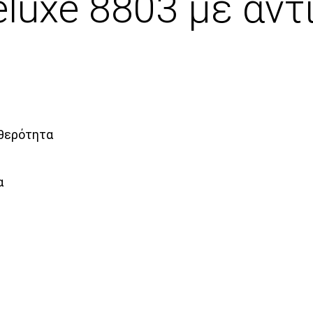
uxe 8803 με αντ
αθερότητα
α