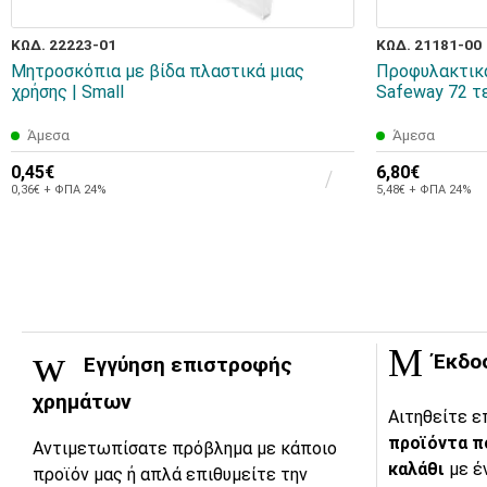
ΚΩΔ. 22223-01
ΚΩΔ. 21181-00
Μητροσκόπια με βίδα πλαστικά μιας
Προφυλακτικά
χρήσης | Small
Safeway 72 τ
Άμεσα
Άμεσα
0,45€
6,80€
0,36€ + ΦΠΑ 24%
5,48€ + ΦΠΑ 24%
Έκδο
Εγγύηση επιστροφής
χρημάτων
Αιτηθείτε ε
προϊόντα π
Αντιμετωπίσατε πρόβλημα με κάποιο
καλάθι
με έ
προϊόν μας ή απλά επιθυμείτε την