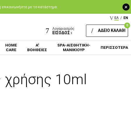
+
 ή επικοινωνήστε με το κατάστημα.
ΕΛ
/
EN
0
Λογαριασμός
ΑΔΕΙΟ ΚΑΛΑΘΙ
ΕΙΣΟΔΟΣ ›
HOME
Α'
SPA-ΑΙΣΘΗΤΙΚΗ-
ΠΕΡΙΣΣΟΤΕΡΑ
CARE
ΒΟΗΘΕΙΕΣ
ΜΑΝΙΚΙΟΥΡ
ς χρήσης 10ml