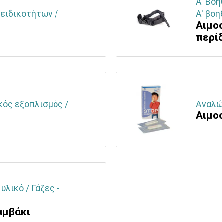
Α' Βοή
 ειδικοτήτων /
Α' βοη
Αιμο
περί
κός εξοπλισμός /
Αναλώσ
Αιμο
υλικό / Γάζες -
αμβάκι