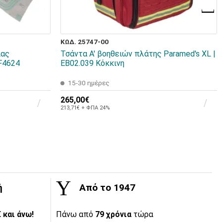
ΚΩΔ. 25747-00
ίας
Τσάντα Α' βοηθειών πλάτης Paramed's XL |
F4624
EB02.039 Κόκκινη
15-30 ημέρες
265,00€
213,71€ + ΦΠΑ 24%
ή
Από το 1947
 και άνω!
Πάνω από
79 χρόνια
τώρα