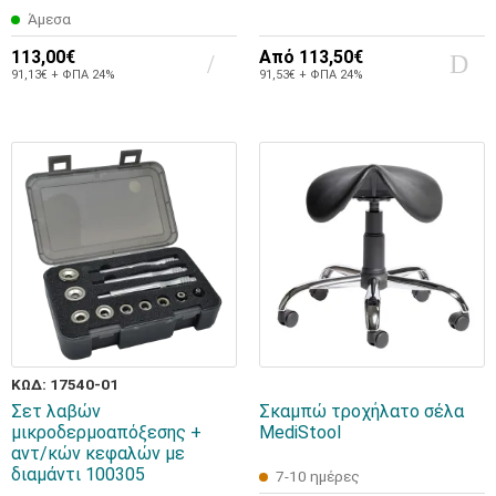
Άμεσα
113,00€
Από
113,50€
91,13€ + ΦΠΑ 24%
91,53€ + ΦΠΑ 24%
ΚΩΔ: 17540-01
Σετ λαβών
Σκαμπώ τροχήλατο σέλα
μικροδερμοαπόξεσης +
MediStool
αντ/κών κεφαλών με
διαμάντι 100305
7-10 ημέρες