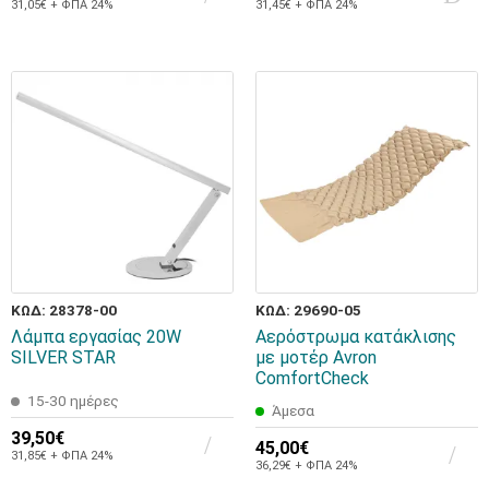
31,05€ + ΦΠΑ 24%
31,45€ + ΦΠΑ 24%
ΚΩΔ: 28378-00
ΚΩΔ: 29690-05
Λάμπα εργασίας 20W
Αερόστρωμα κατάκλισης
SILVER STAR
με μοτέρ Avron
ComfortCheck
15-30 ημέρες
Άμεσα
39,50€
45,00€
31,85€ + ΦΠΑ 24%
36,29€ + ΦΠΑ 24%