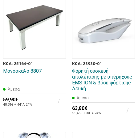
ΚΩΔ: 25164-01
ΚΩΔ: 28980-01
Μονόσκαλο 8807
Φορητή συσκευή
απολέπισης με υπέρηχους
EMS ION & βάση φόρτισης
Λευκή
Άμεσα
Άμεσα
59,90€
48,31€ + ΦΠΑ 24%
63,80€
51,45€ + ΦΠΑ 24%