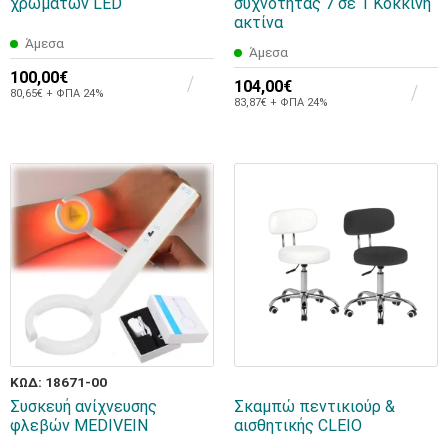
χρωμάτων LED
συχνότητας 7 σε 1 Κόκκινη
ακτίνα
Άμεσα
Άμεσα
100,00€
104,00€
80,65€ + ΦΠΑ 24%
83,87€ + ΦΠΑ 24%
ΚΩΔ: 18671-00
Συσκευή ανίχνευσης
Σκαμπώ πεντικιούρ &
φλεβών MEDIVEIN
αισθητικής CLEIO