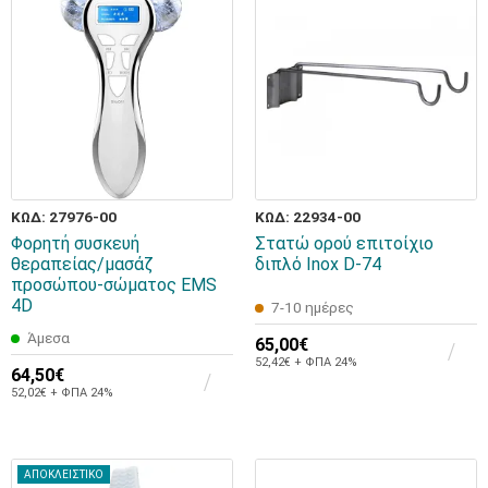
ΚΩΔ: 27976-00
ΚΩΔ: 22934-00
Φορητή συσκευή
Στατώ ορού επιτοίχιο
θεραπείας/μασάζ
διπλό Inox D-74
προσώπου-σώματος EMS
4D
7-10 ημέρες
Άμεσα
65,00€
52,42€ + ΦΠΑ 24%
64,50€
52,02€ + ΦΠΑ 24%
ΑΠΟΚΛΕΙΣΤΙΚΟ