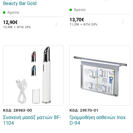
Beauty Bar Gold
Άμεσα
Άμεσα
13,70€
12,90€
11,05€ + ΦΠΑ 24%
10,40€ + ΦΠΑ 24%
ΚΩΔ: 28963-00
ΚΩΔ: 29570-01
Συσκευή μασάζ ματιών BF-
Γραμμοθήκη ασθενών Inox
1104
D-94