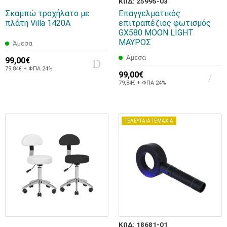
ΚΩΔ: 25995-03
Σκαμπώ τροχήλατο με
Επαγγελματικός
πλάτη Villa 1420A
επιτραπέζιος φωτισμός
GX580 MOON LIGHT
ΜΑΥΡΟΣ
Άμεσα
Άμεσα
99,00€
79,84€ + ΦΠΑ 24%
99,00€
79,84€ + ΦΠΑ 24%
ΤΕΛΕΥΤΑΙΑ ΤΕΜΑΧΙΑ
ΚΩΔ: 18681-01