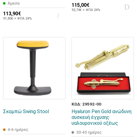
Άμεσα
115,00€
92,74€ + ΦΠΑ 24%
113,90€
91,85€ + ΦΠΑ 24%
ΚΩΔ: 29592-00
Σκαμπώ Swing Stool
Hyaluron Pen Gold ανώδυνη
συσκευή έγχυσης
υαλουρονικού οξέως
4-6 ημέρες
30-45 ημέρες