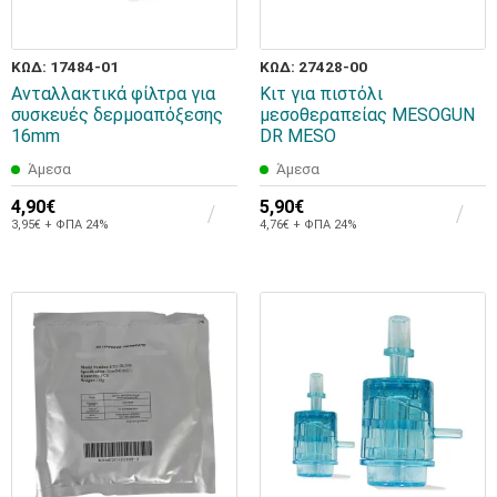
ΚΩΔ: 17484-01
ΚΩΔ: 27428-00
Ανταλλακτικά φίλτρα για
Kιτ για πιστόλι
συσκευές δερμοαπόξεσης
μεσοθεραπείας MESOGUN
16mm
DR MESO
Άμεσα
Άμεσα
4,90€
5,90€
3,95€ + ΦΠΑ 24%
4,76€ + ΦΠΑ 24%