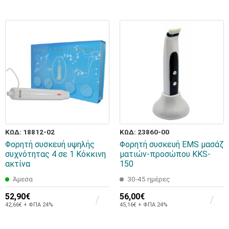
ΚΩΔ: 18812-02
ΚΩΔ: 23860-00
Φορητή συσκευή υψηλής
Φορητή συσκευή EMS μασάζ
συχνότητας 4 σε 1 Κόκκινη
ματιών-προσώπου KKS-
ακτίνα
150
Άμεσα
30-45 ημέρες
52,90€
56,00€
42,66€ + ΦΠΑ 24%
45,16€ + ΦΠΑ 24%