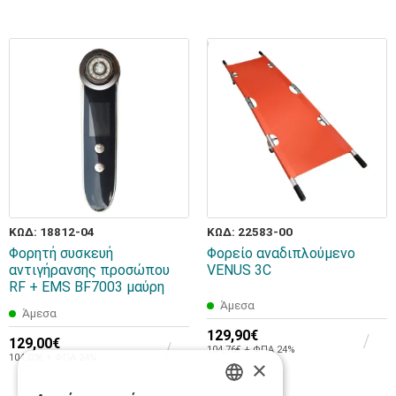
ΚΩΔ: 18812-04
ΚΩΔ: 22583-00
Φορητή συσκευή
Φορείο αναδιπλούμενο
αντιγήρανσης προσώπου
VENUS 3C
RF + EMS BF7003 μαύρη
Άμεσα
Άμεσα
129,90€
129,00€
104,76€ + ΦΠΑ 24%
104,03€ + ΦΠΑ 24%
×