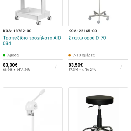
ΚΩΔ: 18782-00
ΚΩΔ: 22145-00
Τραπεζίδιο τροχήλατο AID
Στατώ ορού D-70
084
Άμεσα
7-10 ημέρες
83,00€
83,50€
66,94€ + ΦΠΑ 24%
67,34€ + ΦΠΑ 24%