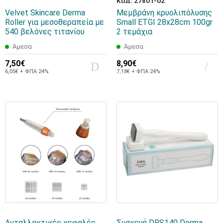
ΚΩΔ: 27801-02
Velvet Skincare Derma
Μεμβράνη κρυολιπόλυσης
Roller για μεσοθεραπεία με
Small ETGI 28x28cm 100gr
540 βελόνες τιτανίου
2 τεμάχια
Άμεσα
Άμεσα
7,50€
8,90€
6,05€ + ΦΠΑ 24%
7,18€ + ΦΠΑ 24%
Ανταλλακτικές κεφαλές
Συσκευή DRS140 Derma