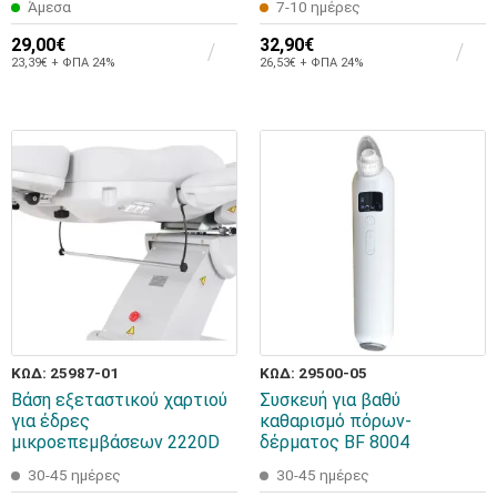
Άμεσα
7-10 ημέρες
29,00€
32,90€
23,39€ + ΦΠΑ 24%
26,53€ + ΦΠΑ 24%
ΚΩΔ: 25987-01
ΚΩΔ: 29500-05
Βάση εξεταστικού χαρτιού
Συσκευή για βαθύ
για έδρες
καθαρισμό πόρων-
μικροεπεμβάσεων 2220D
δέρματος BF 8004
30-45 ημέρες
30-45 ημέρες