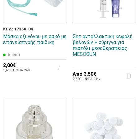
ΚΩΔ: 17358-04
Μάσκα οξυγόνου με ασκό μη
Σετ ανταλλακτική κεφαλή
επανεισπνοής παιδική
βελονών + σύριγγα για
πιστόλι μεσοθεραπείας
MESOGUN
Άμεσα
2,00€
1,61€ + ΦΠΑ 24%
Από
3,50€
2,82€ + ΦΠΑ 24%