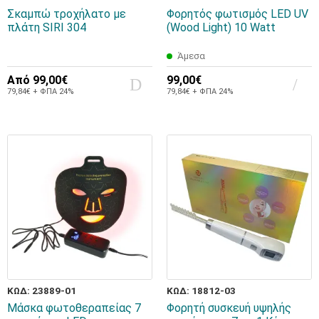
Σκαμπώ τροχήλατο με
Φορητός φωτισμός LED UV
πλάτη SIRI 304
(Wood Light) 10 Watt
Άμεσα
Από
99,00€
99,00€
79,84€ + ΦΠΑ 24%
79,84€ + ΦΠΑ 24%
ΚΩΔ: 23889-01
ΚΩΔ: 18812-03
Μάσκα φωτοθεραπείας 7
Φορητή συσκευή υψηλής