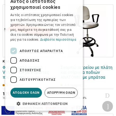
Αυτός ο ιστότοπος
GREEK
χρησιμοποιεί cookies
ENGLISH
Αυτός ο ιστότοπος χρησιμοποιεί cookies
για τη βελτίωση της εμπειρίας των
χρηστών. Χρησιμοποιώντας τον ιστότοπό
μας, παρέχετε τη συγκατάθεσή σας για
όλα τα cookies σύμφωνα με την Πολιτική
μας για τα cookies.
Διαβάστε περισσότερα
ΑΠΟΛΎΤΩΣ ΑΠΑΡΑΊΤΗΤΑ
ΑΠΌΔΟΣΗΣ
ΚΩΔ: 22815-00
Φορείο απλό σπαστό
Σκαμπώ ιατρείου με πλάτη
ΣΤΌΧΕΥΣΗΣ
VENUS 1CA με 2 ιμάντες
και στήριγμα ποδιών
πρόσδεσης
ANATOMIC με μπράτσα
ΛΕΙΤΟΥΡΓΙΚΌΤΗΤΑΣ
4-6 ημέρες
4-6 ημέρες
ΑΠΟΔΟΧΉ ΌΛΩΝ
ΑΠΌΡΡΙΨΗ ΌΛΩΝ
129,90€
131,00€
104,76€ + ΦΠΑ 24%
105,65€ + ΦΠΑ 24%
ΕΜΦΆΝΙΣΗ ΛΕΠΤΟΜΕΡΕΙΏΝ