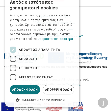
Αυτός ο ιστότοπος
GREEK
χρησιμοποιεί cookies
ENGLISH
Αυτός ο ιστότοπος χρησιμοποιεί cookies
Προσωπικά δεδομένα
για τη βελτίωση της εμπειρίας των
Όροι Χρήσης Ιστοσελίδας
χρηστών. Χρησιμοποιώντας τον ιστότοπό
Ασφάλεια συναλλαγών
μας, παρέχετε τη συγκατάθεσή σας για
όλα τα cookies σύμφωνα με την Πολιτική
Πολιτική Ασφάλειας Πληροφοριών
μας για τα cookies.
Διαβάστε περισσότερα
ΑΠΟΛΎΤΩΣ ΑΠΑΡΑΊΤΗΤΑ
ΑΠΌΔΟΣΗΣ
ΣΤΌΧΕΥΣΗΣ
ΛΕΙΤΟΥΡΓΙΚΌΤΗΤΑΣ
2026 © Δίγκας Γ. Ιατρικά. All rights reserved.
Developed with care by
Totalweb
.
ΑΠΟΔΟΧΉ ΌΛΩΝ
ΑΠΌΡΡΙΨΗ ΌΛΩΝ
ΕΜΦΆΝΙΣΗ ΛΕΠΤΟΜΕΡΕΙΏΝ
Προσβασιμότητα