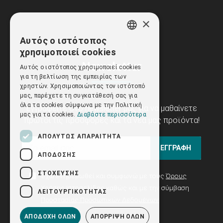
×
Αυτός ο ιστότοπος
GREEK
χρησιμοποιεί cookies
ENGLISH
Newsletter
Αυτός ο ιστότοπος χρησιμοποιεί cookies
για τη βελτίωση της εμπειρίας των
χρηστών. Χρησιμοποιώντας τον ιστότοπό
μας, παρέχετε τη συγκατάθεσή σας για
όλα τα cookies σύμφωνα με την Πολιτική
Εγγραφείτε στο newsletter μας για να μαθαίνετε
μας για τα cookies.
Διαβάστε περισσότερα
πρώτοι τις προσφορές και τα νέα μας προϊόντα!
ΑΠΟΛΎΤΩΣ ΑΠΑΡΑΊΤΗΤΑ
ΕΓΓΡΑΦΗ
ΑΠΌΔΟΣΗΣ
ΣΤΌΧΕΥΣΗΣ
Έχω ενημερωθεί και συμφωνώ με τους
Όρους
Χρήσης Ιστοσελίδας
καθώς και με την σύμβαση
ΛΕΙΤΟΥΡΓΙΚΌΤΗΤΑΣ
Προστασίας Προσωπικών Δεδομένων
ΑΠΟΔΟΧΉ ΌΛΩΝ
ΑΠΌΡΡΙΨΗ ΌΛΩΝ