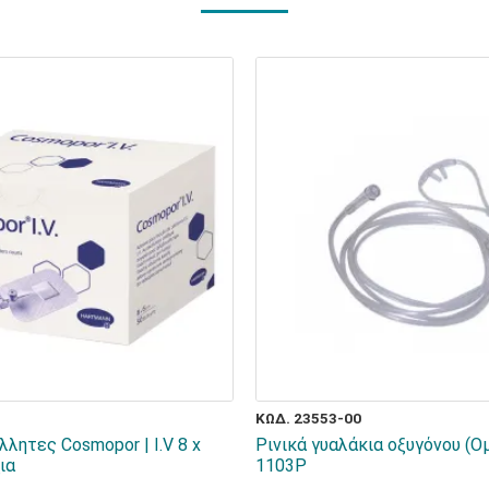
ΚΩΔ. 23553-00
λητες Cosmopor | I.V 8 x
Ρινικά γυαλάκια οξυγόνου (Ο
ια
1103P