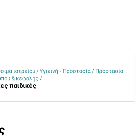
ιμα ιατρείου / Υγιεινή - Προστασία / Προστασία
που & κεφαλής /
ες παιδικές
ς