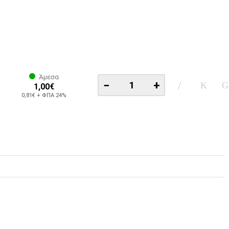
Άμεσα
−
+
1,00€
0,81€ + ΦΠΑ 24%