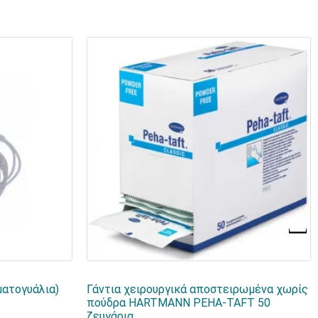
ματογυάλια)
Γάντια χειρουργικά αποστειρωμένα χωρίς
πούδρα HARTMANN PEHA-TAFT 50
ζευγάρια