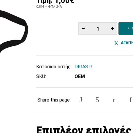
1,00€
Τιμή:
0,81€
+ ΦΠΑ 24%
−
+
ΑΓΑΠ
Κατασκευαστής:
DIGAS G
SKU:
OEM
Share this page:
Επιπλέον επιλογές