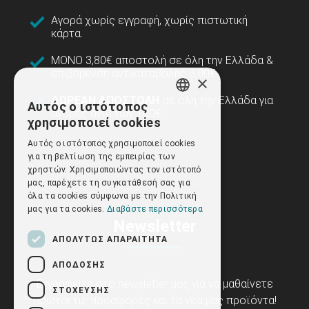
Αγορά χωρίς εγγραφή, χωρίς πιστωτική
κάρτα.
ΜΟΝΟ 3,80€ αποστολή σε όλη την Ελλάδα &
επιβάρυνση αντικαταβολής 3,00€.
×
ΔΩΡΕΑΝ ΑΠΟΣΤΟΛΗ
σε όλη την Ελλάδα για
Αυτός ο ιστότοπος
GREEK
αγορές άνω των 100€.
χρησιμοποιεί cookies
ENGLISH
Αυτός ο ιστότοπος χρησιμοποιεί cookies
για τη βελτίωση της εμπειρίας των
χρηστών. Χρησιμοποιώντας τον ιστότοπό
μας, παρέχετε τη συγκατάθεσή σας για
όλα τα cookies σύμφωνα με την Πολιτική
μας για τα cookies.
Διαβάστε περισσότερα
Newsletter
ΑΠΟΛΎΤΩΣ ΑΠΑΡΑΊΤΗΤΑ
ΑΠΌΔΟΣΗΣ
Εγγραφείτε στο newsletter μας για να μαθαίνετε
ΣΤΌΧΕΥΣΗΣ
πρώτοι τις προσφορές και τα νέα μας προϊόντα!