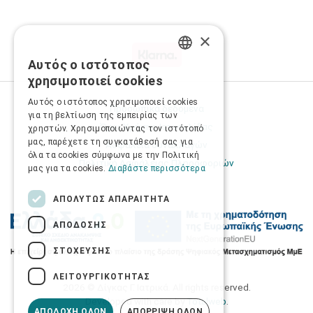
×
Αυτός ο ιστότοπος
GREEK
χρησιμοποιεί cookies
ENGLISH
Αυτός ο ιστότοπος χρησιμοποιεί cookies
Προσωπικά δεδομένα
για τη βελτίωση της εμπειρίας των
Όροι Χρήσης Ιστοσελίδας
χρηστών. Χρησιμοποιώντας τον ιστότοπό
μας, παρέχετε τη συγκατάθεσή σας για
Ασφάλεια συναλλαγών
όλα τα cookies σύμφωνα με την Πολιτική
Πολιτική Ασφάλειας Πληροφοριών
μας για τα cookies.
Διαβάστε περισσότερα
ΑΠΟΛΎΤΩΣ ΑΠΑΡΑΊΤΗΤΑ
ΑΠΌΔΟΣΗΣ
ΣΤΌΧΕΥΣΗΣ
ΛΕΙΤΟΥΡΓΙΚΌΤΗΤΑΣ
2026 © Δίγκας Γ. Ιατρικά. All rights reserved.
Developed with care by
Totalweb
.
ΑΠΟΔΟΧΉ ΌΛΩΝ
ΑΠΌΡΡΙΨΗ ΌΛΩΝ