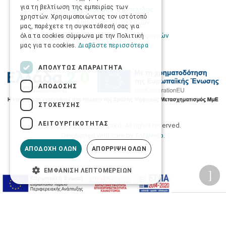
για τη βελτίωση της εμπειρίας των
Όροι Χρήσης Ιστοσελίδας
χρηστών. Χρησιμοποιώντας τον ιστότοπό
Ασφάλεια συναλλαγών
μας, παρέχετε τη συγκατάθεσή σας για
Πολιτική Ασφάλειας Πληροφοριών
όλα τα cookies σύμφωνα με την Πολιτική
μας για τα cookies.
Διαβάστε περισσότερα
ΑΠΟΛΎΤΩΣ ΑΠΑΡΑΊΤΗΤΑ
ΑΠΌΔΟΣΗΣ
ΣΤΌΧΕΥΣΗΣ
ΛΕΙΤΟΥΡΓΙΚΌΤΗΤΑΣ
2026 © Δίγκας Γ. Ιατρικά. All rights reserved.
Developed with care by
Totalweb
.
ΑΠΟΔΟΧΉ ΌΛΩΝ
ΑΠΌΡΡΙΨΗ ΌΛΩΝ
ΕΜΦΆΝΙΣΗ ΛΕΠΤΟΜΕΡΕΙΏΝ
Προσβασιμότητα
Αλλαγή Μεγέθους