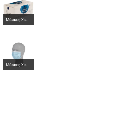
Μάσκες Χειρουργικές προστασίας με λάστιχο 50 τεμαχίων ABENA 98% EN14683 TYPE IIR
Μάσκες Χειρουργικές προστασίας με λάστιχο 50 τεμαχίων ABENA 98% EN14683 TYPE IIR