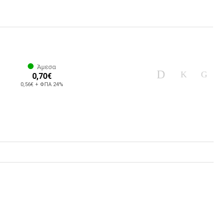
Άμεσα
0,70€
0,56€ + ΦΠΑ 24%