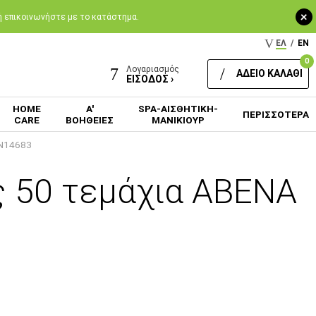
+
 ή επικοινωνήστε με το κατάστημα.
ΕΛ
/
EN
0
Λογαριασμός
ΑΔΕΙΟ ΚΑΛΑΘΙ
ΕΙΣΟΔΟΣ ›
HOME
Α'
SPA-ΑΙΣΘΗΤΙΚΗ-
ΠΕΡΙΣΣΟΤΕΡΑ
CARE
ΒΟΗΘΕΙΕΣ
ΜΑΝΙΚΙΟΥΡ
EN14683
ς 50 τεμάχια ABENA