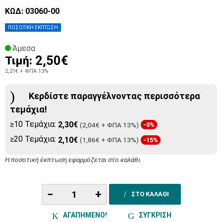
ΚΩΔ: 03060-00
ΠΟΣΟΤΙΚΗ ΕΚΠΤΩΣΗ
Άμεσα
2,50€
Τιμή:
2,21€
+ ΦΠΑ 13%
Κερδίστε παραγγέλνοντας περισσότερα
τεμάχια!
≥10 Τεμάχια:
2,30€
(2,04€ + ΦΠΑ 13%)
-8%
≥20 Τεμάχια:
2,10€
(1,86€ + ΦΠΑ 13%)
-15%
Η ποσοτική έκπτωση εφαρμόζεται στο καλάθι.
−
+
ΣΤΟ ΚΑΛΑΘΙ
ΑΓΑΠΗΜΕΝΟ!
ΣΥΓΚΡΙΣΗ