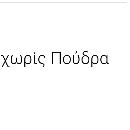
id χωρίς Πούδρα