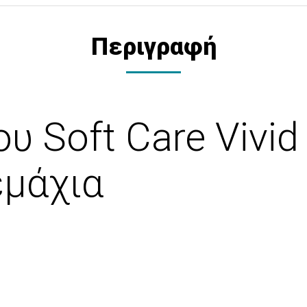
Περιγραφή
ου Soft Care Viv
εμάχια