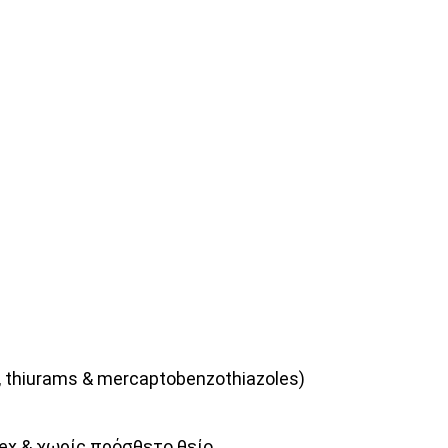
 thiurams & mercaptobenzothiazoles)
ex & χωρίς πρόσθετο θείο