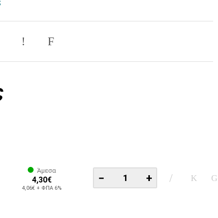
S
ς
Άμεσα
−
+
4,30€
4,06€ + ΦΠΑ 6%