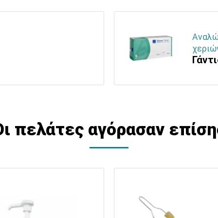
Αναλώσ
χεριών
Γάντ
Οι πελάτες αγόρασαν επίση