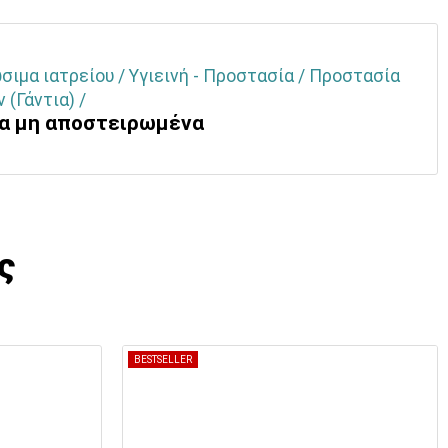
ιμα ιατρείου / Υγιεινή - Προστασία / Προστασία
 (Γάντια) /
ια μη αποστειρωμένα
ς
BESTSELLER