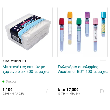
ΚΩΔ. 21019-01
Μπατονέτες αυτιών με
Σωληνάρια αιμοληψίας
χάρτινο στικ 200 τεμάχια
Vacutainer BD™ 100 τεμάχια
Άμεσα
1,10€
Από
17,00€
0,89€ + ΦΠΑ 24%
13,71€ + ΦΠΑ 24%