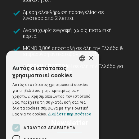
ειδικότητες.
Άμεση ολοκλήρωση παραγγελίας σε
λιγότερο από 2 λεπτά.
Αγορά χωρίς εγγραφή, χωρίς πιστωτική
κάρτα.
ΜΟΝΟ 3,80€ αποστολή σε όλη την Ελλάδα &
επιβάρυνση αντικαταβολής 3,00€.
×
ΔΩΡΕΑΝ ΑΠΟΣΤΟΛΗ
σε όλη την Ελλάδα για
Αυτός ο ιστότοπος
GREEK
αγορές άνω των 100€.
χρησιμοποιεί cookies
ENGLISH
Αυτός ο ιστότοπος χρησιμοποιεί cookies
για τη βελτίωση της εμπειρίας των
χρηστών. Χρησιμοποιώντας τον ιστότοπό
μας, παρέχετε τη συγκατάθεσή σας για
όλα τα cookies σύμφωνα με την Πολιτική
μας για τα cookies.
Διαβάστε περισσότερα
Newsletter
ΑΠΟΛΎΤΩΣ ΑΠΑΡΑΊΤΗΤΑ