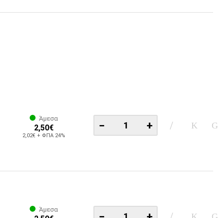
Άμεσα
−
+
2,50€
2,02€ + ΦΠΑ 24%
Άμεσα
−
+