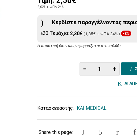
2,50€
Τιμή:
2,02€
+ ΦΠΑ 24%
Κερδίστε παραγγέλνοντας περι
≥20 Τεμάχια:
2,30€
(1,85€ + ΦΠΑ 24%)
-8%
Η ποσοτική έκπτωση εφαρμόζεται στο καλάθι.
−
+
ΑΓΑΠ
Κατασκευαστής:
KAI MEDICAL
Share this page: