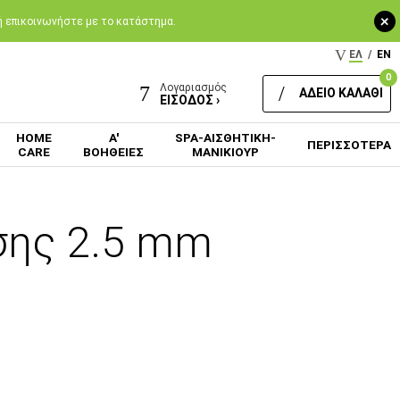
+
 ή επικοινωνήστε με το κατάστημα.
ΕΛ
/
EN
0
Λογαριασμός
ΑΔΕΙΟ ΚΑΛΑΘΙ
ΕΙΣΟΔΟΣ ›
HOME
Α'
SPA-ΑΙΣΘΗΤΙΚΗ-
ΠΕΡΙΣΣΟΤΕΡΑ
CARE
ΒΟΗΘΕΙΕΣ
ΜΑΝΙΚΙΟΥΡ
σης 2.5 mm