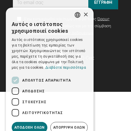
ΕΓΓΡΑΦΗ
×
Έχω ενημερωθεί και συμφωνώ με τους
Όρους
Αυτός ο ιστότοπος
Χρήσης Ιστοσελίδας
καθώς και με την σύμβαση
GREEK
χρησιμοποιεί cookies
Προστασίας Προσωπικών Δεδομένων
ENGLISH
Αυτός ο ιστότοπος χρησιμοποιεί cookies
για τη βελτίωση της εμπειρίας των
χρηστών. Χρησιμοποιώντας τον ιστότοπό
μας, παρέχετε τη συγκατάθεσή σας για
όλα τα cookies σύμφωνα με την Πολιτική
μας για τα cookies.
Διαβάστε περισσότερα
ΑΠΟΛΎΤΩΣ ΑΠΑΡΑΊΤΗΤΑ
ΑΠΌΔΟΣΗΣ
ΣΤΌΧΕΥΣΗΣ
ΛΕΙΤΟΥΡΓΙΚΌΤΗΤΑΣ
ΑΠΟΔΟΧΉ ΌΛΩΝ
ΑΠΌΡΡΙΨΗ ΌΛΩΝ