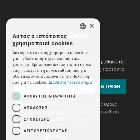
×
Newsletter
Αυτός ο ιστότοπος
GREEK
χρησιμοποιεί cookies
ENGLISH
Αυτός ο ιστότοπος χρησιμοποιεί cookies
για τη βελτίωση της εμπειρίας των
Εγγραφείτε στο newsletter μας για να μαθαίνετε
χρηστών. Χρησιμοποιώντας τον ιστότοπό
πρώτοι τις προσφορές και τα νέα μας προϊόντα!
μας, παρέχετε τη συγκατάθεσή σας για
όλα τα cookies σύμφωνα με την Πολιτική
μας για τα cookies.
Διαβάστε περισσότερα
ΕΓΓΡΑΦΗ
ΑΠΟΛΎΤΩΣ ΑΠΑΡΑΊΤΗΤΑ
Έχω ενημερωθεί και συμφωνώ με τους
Όρους
ΑΠΌΔΟΣΗΣ
Χρήσης Ιστοσελίδας
καθώς και με την σύμβαση
Προστασίας Προσωπικών Δεδομένων
ΣΤΌΧΕΥΣΗΣ
ΛΕΙΤΟΥΡΓΙΚΌΤΗΤΑΣ