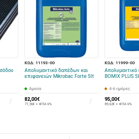
ΚΩΔ: 11193-00
ΚΩΔ: 11999-00
ισόδου
Απολυμαντικό δαπέδων και
Απολυμαντικό
επιφανειών Mikrobac Forte 5lt
BOMIX PLUS 5l
Άμεσα
4-6 ημέρες
82,00€
95,00€
77,36€ + ΦΠΑ 6%
89,62€ + ΦΠΑ 6%