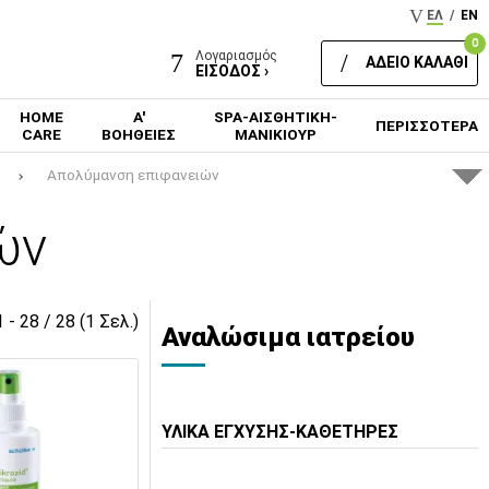
ΕΛ
/
EN
0
Λογαριασμός
ΑΔΕΙΟ ΚΑΛΑΘΙ
ΕΙΣΟΔΟΣ ›
HOME
Α'
SPA-ΑΙΣΘΗΤΙΚΗ-
ΠΕΡΙΣΣΟΤΕΡΑ
CARE
ΒΟΗΘΕΙΕΣ
ΜΑΝΙΚΙΟΥΡ
Απολύμανση επιφανειών
ών
1 - 28 / 28 (1 Σελ.)
Αναλώσιμα ιατρείου
ΥΛΙΚΑ ΕΓΧΥΣΗΣ-ΚΑΘΕΤΗΡΕΣ