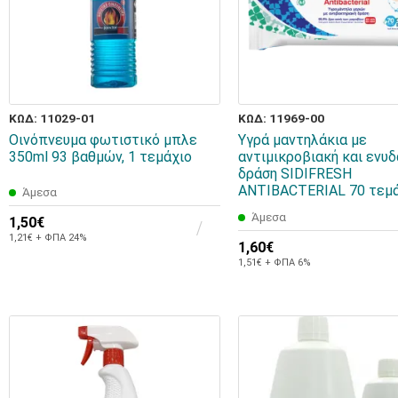
ΚΩΔ: 11029-01
ΚΩΔ: 11969-00
Οινόπνευμα φωτιστικό μπλε
Υγρά μαντηλάκια με
350ml 93 βαθμών, 1 τεμάχιο
αντιμικροβιακή και ενυδ
δράση SIDIFRESH
ANTIBACTERIAL 70 τεμ
Άμεσα
Άμεσα
1,50€
1,21€ + ΦΠΑ 24%
1,60€
1,51€ + ΦΠΑ 6%