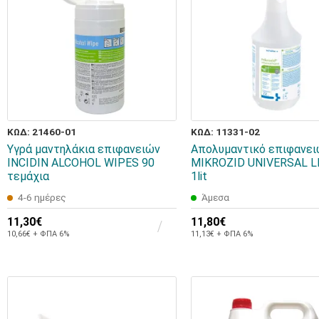
ΚΩΔ: 21460-01
ΚΩΔ: 11331-02
Υγρά μαντηλάκια επιφανειών
Απολυμαντικό επιφανε
INCIDIN ALCOHOL WIPES 90
MIKROZID UNIVERSAL L
τεμάχια
1lit
4-6 ημέρες
Άμεσα
11,30€
11,80€
10,66€ + ΦΠΑ 6%
11,13€ + ΦΠΑ 6%