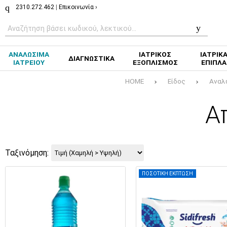
2310.272.462
|
Επικοινωνία ›
ΑΝΑΛΩΣΙΜΑ
ΙΑΤΡΙΚΟΣ
ΙΑΤΡΙΚ
ΔΙΑΓΝΩΣΤΙΚΑ
ΙΑΤΡΕΙΟΥ
ΕΞΟΠΛΙΣΜΟΣ
ΕΠΙΠΛΑ
HOME
Είδος
Αναλ
Α
Ταξινόμηση:
ΠΟΣΟΤΙΚΗ ΕΚΠΤΩΣΗ