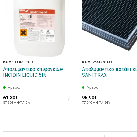
ΚΩΔ: 11031-00
ΚΩΔ: 29926-00
Απολυμαντικό επιφανειών
Απολυμαντικό πατάκι ε
INCIDIN LIQUID 5lit
SANI TRAX
Άμεσα
Άμεσα
61,30€
95,90€
57,83€ + ΦΠΑ 6%
77,34€ + ΦΠΑ 24%