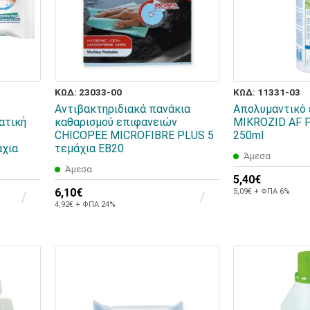
ΚΩΔ: 23033-00
ΚΩΔ: 11331-03
Αντιβακτηριδιακά πανάκια
Απολυμαντικό
ατική
καθαρισμού επιφανειών
MIKROZID AF
CHICOPEE MICROFIBRE PLUS 5
250ml
άχια
τεμάχια ΕΒ20
Άμεσα
Άμεσα
5,40€
6,10€
5,09€ + ΦΠΑ 6%
4,92€ + ΦΠΑ 24%