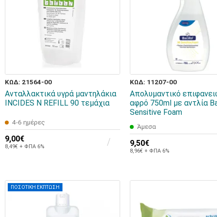
ΚΩΔ: 21564-00
ΚΩΔ: 11207-00
Ανταλλακτικά υγρά μαντηλάκια
Απολυμαντικό επιφανει
INCIDES N REFILL 90 τεμάχια
αφρό 750ml με αντλία Bac
Sensitive Foam
4-6 ημέρες
Άμεσα
9,00€
9,50€
8,49€ + ΦΠΑ 6%
8,96€ + ΦΠΑ 6%
ΠΟΣΟΤΙΚΗ ΕΚΠΤΩΣΗ