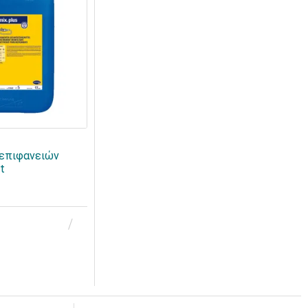
 επιφανειών
t