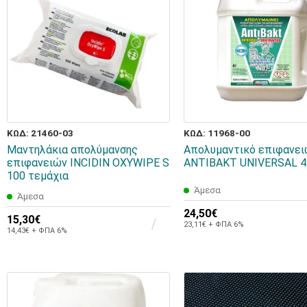
ΚΩΔ: 21460-03
ΚΩΔ: 11968-00
Μαντηλάκια απολύμανσης
Απολυμαντικό επιφανε
επιφανειών INCIDIN OXYWIPE S
ANTIBAKT UNIVERSAL 4l
100 τεμάχια
Άμεσα
Άμεσα
24,50€
15,30€
23,11€ + ΦΠΑ 6%
14,43€ + ΦΠΑ 6%