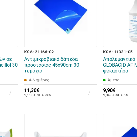
ΚΩΔ: 21166-02
ΚΩΔ: 11331-05
ών σε
Αντιμικροβιακά δάπεδα
Απολυμαντικό
illol 30
προστασίας 45x90cm 30
GLOBACID AF M
τεμάχια
ψεκαστήρα
4-6 ημέρες
Άμεσα
11,30€
9,90€
9,11€ + ΦΠΑ 24%
9,34€ + ΦΠΑ 6%