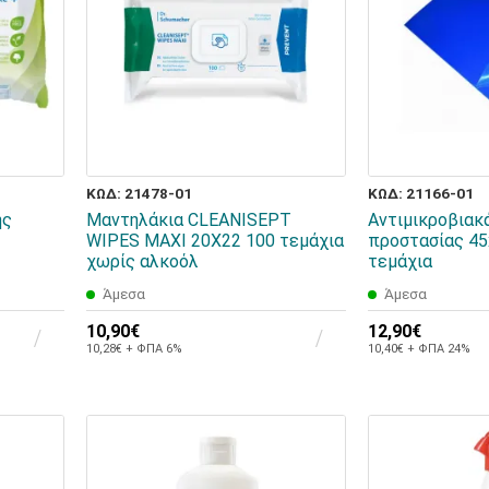
ΚΩΔ: 21478-01
ΚΩΔ: 21166-01
ης
Μαντηλάκια CLEANISEPT
Αντιμικροβιακ
WIPES MAXI 20X22 100 τεμάχια
προστασίας 4
χωρίς αλκοόλ
τεμάχια
Άμεσα
Άμεσα
10,90€
12,90€
10,28€ + ΦΠΑ 6%
10,40€ + ΦΠΑ 24%