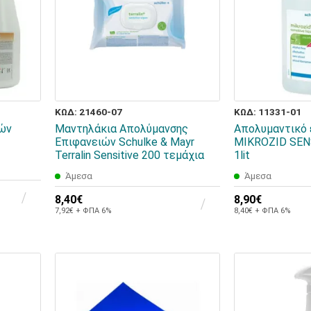
ΚΩΔ: 21460-07
ΚΩΔ: 11331-01
ιών
Μαντηλάκια Απολύμανσης
Απολυμαντικό
Επιφανειών Schulke & Mayr
MIKROZID SEN
Terralin Sensitive 200 τεμάχια
1lit
Άμεσα
Άμεσα
8,40€
8,90€
7,92€ + ΦΠΑ 6%
8,40€ + ΦΠΑ 6%