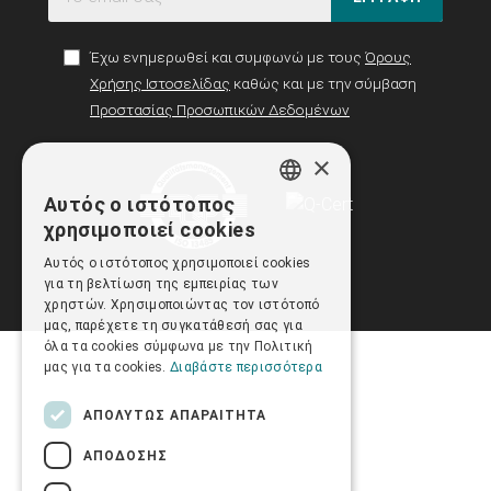
Έχω ενημερωθεί και συμφωνώ με τους
Όρους
Χρήσης Ιστοσελίδας
καθώς και με την σύμβαση
Προστασίας Προσωπικών Δεδομένων
×
Αυτός ο ιστότοπος
GREEK
χρησιμοποιεί cookies
ENGLISH
Αυτός ο ιστότοπος χρησιμοποιεί cookies
για τη βελτίωση της εμπειρίας των
χρηστών. Χρησιμοποιώντας τον ιστότοπό
μας, παρέχετε τη συγκατάθεσή σας για
όλα τα cookies σύμφωνα με την Πολιτική
μας για τα cookies.
Διαβάστε περισσότερα
ΑΠΟΛΎΤΩΣ ΑΠΑΡΑΊΤΗΤΑ
ΑΠΌΔΟΣΗΣ