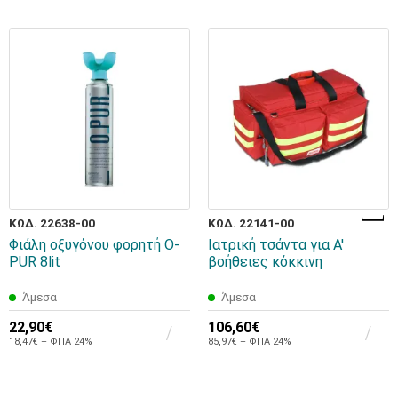
ΚΩΔ. 22638-00
ΚΩΔ. 22141-00
Φιάλη οξυγόνου φορητή O-
Ιατρική τσάντα για Α'
PUR 8lit
βοήθειες κόκκινη
Άμεσα
Άμεσα
22,90€
106,60€
18,47€ + ΦΠΑ 24%
85,97€ + ΦΠΑ 24%