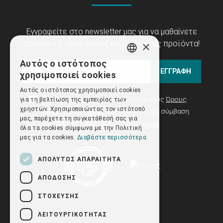
Εγγραφείτε στο newsletter μας για να μαθαίνετε
×
πρώτοι τις προσφορές και τα νέα μας προϊόντα!
Αυτός ο ιστότοπος
GREEK
ΕΓΓΡΑΦΗ
χρησιμοποιεί cookies
ENGLISH
Αυτός ο ιστότοπος χρησιμοποιεί cookies
Έχω ενημερωθεί και συμφωνώ με τους
Όρους
για τη βελτίωση της εμπειρίας των
χρηστών. Χρησιμοποιώντας τον ιστότοπό
Χρήσης Ιστοσελίδας
καθώς και με την σύμβαση
μας, παρέχετε τη συγκατάθεσή σας για
Προστασίας Προσωπικών Δεδομένων
όλα τα cookies σύμφωνα με την Πολιτική
μας για τα cookies.
Διαβάστε περισσότερα
ΑΠΟΛΎΤΩΣ ΑΠΑΡΑΊΤΗΤΑ
ΑΠΌΔΟΣΗΣ
ΣΤΌΧΕΥΣΗΣ
ΛΕΙΤΟΥΡΓΙΚΌΤΗΤΑΣ