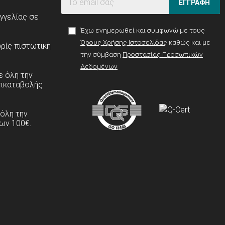
ΕΓΓΡΑΦΗ
γγελίας σε
Έχω ενημερωθεί και συμφωνώ με τους
Όρους Χρήσης Ιστοσελίδας
καθώς και με
ρίς πιστωτική
την σύμβαση
Προστασίας Προσωπικών
Δεδομένων
 όλη την
τικαταβολής
 όλη την
ων 100€.