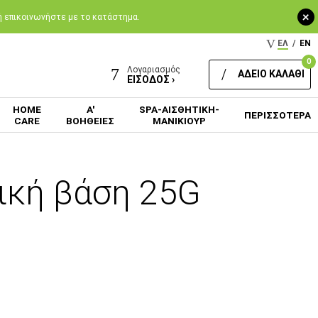
+
 ή επικοινωνήστε με το κατάστημα.
ΕΛ
/
EN
0
Λογαριασμός
ΑΔΕΙΟ ΚΑΛΑΘΙ
ΕΙΣΟΔΟΣ ›
HOME
Α'
SPA-ΑΙΣΘΗΤΙΚΗ-
ΠΕΡΙΣΣΟΤΕΡΑ
CARE
ΒΟΗΘΕΙΕΣ
ΜΑΝΙΚΙΟΥΡ
ική βάση 25G