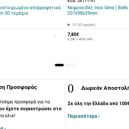
ΚΩΔ. 24111-01
ποστειρωμένα απορροφητικά
Νεφροειδές Inox Gima | Βαθύ
m 50 τεμάχια
207x98x39mm
15-30 ημέρες
7,80€
6,29€ + ΦΠΑ 24%
ση Προσφοράς
Δωρεάν Αποστολ
πίσημη προσφορά για τα
Σε όλη την Ελλάδα από 100€
ου έχετε συγκεντρώσει στο
να κλικ!
Περισσότερα ›
α ›