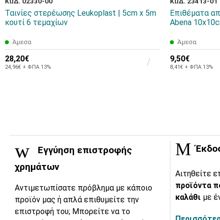
ΚΩΔ. 02330-00
ΚΩΔ. 23413-01
Ταινίες στερέωσης Leukoplast | 5cm x 5m
Επιθέματα α
κουτί 6 τεμαχίων
Abena 10x10c
Άμεσα
Άμεσα
28,20€
9,50€
24,96€ + ΦΠΑ 13%
8,41€ + ΦΠΑ 13%
Έκδο
Εγγύηση επιστροφής
χρημάτων
Αιτηθείτε ε
προϊόντα π
Αντιμετωπίσατε πρόβλημα με κάποιο
καλάθι
με έ
προϊόν μας ή απλά επιθυμείτε την
επιστροφή του; Μπορείτε να το
Περισσότερ