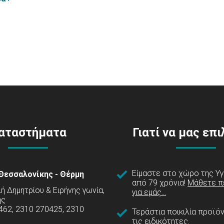
αταστήματα
Γιατί να μας επ
Είμαστε στο χώρο της Υγ
Θεσσαλονίκης - Θέρμη
από 79 χρόνια!
Μάθετε π
 Δημητρίου & Ειρήνης γωνία,
για εμάς...
ης
462, 2310 270425, 2310
Τεράστια ποικιλία προϊό
τις ειδικότητες.