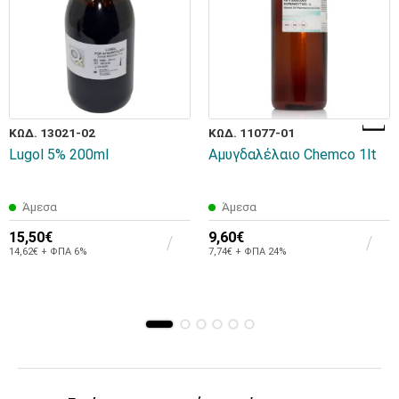
ΚΩΔ. 13021-02
ΚΩΔ. 11077-01
Lugol 5% 200ml
Αμυγδαλέλαιο Chemco 1lt
Άμεσα
Άμεσα
15,50€
9,60€
14,62€ + ΦΠΑ 6%
7,74€ + ΦΠΑ 24%