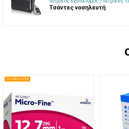
Ιατρικός εξοπλισμός / Ιατρικές τ
Τσάντες νοσηλευτή
TOP WEB OFFER