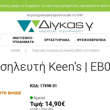
ανικής μπορεί να διαφέρουν. Για καλύτερη εξυπηρέτηση, παραγγείλετε online
Ιατροτεχνολογικά προϊόντα από το 1947
Α
ΙΜΑΤΙΣΜΟΣ-
ΕΡΓΑΣΤΗΡΙΑΚΑ
ΦΥΣΙΚΟΘΕΡΑΠΕΙΑ
ΥΠΟΔΗΜΑΤΑ
HOME
Τσαντάκι νοσηλευτή Keen's | EB01.014 Μόκα
οσηλευτή Keen's | EB
ΚΩΔ: 17498-01
Άμεσα
14,90€
Τιμή:
12,02€
+ ΦΠΑ 24%