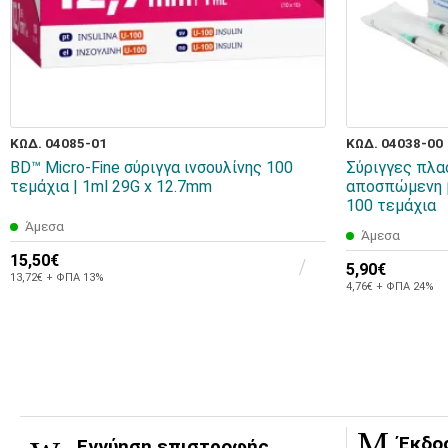
ΚΩΔ. 04085-01
ΚΩΔ. 04038-00
BD™ Micro-Fine σύριγγα ινσουλίνης 100
Σύριγγες πλα
τεμάχια | 1ml 29G x 12.7mm
αποσπώμενη β
100 τεμάχια
Άμεσα
Άμεσα
15,50€
5,90€
13,72€ + ΦΠΑ 13%
4,76€ + ΦΠΑ 24%
Έκδο
Εγγύηση επιστροφής