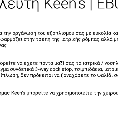
λευτή Keen's | E
ια την οργάνωση του εξοπλισμού σας με ευκολία κα
εφαρμόζει στην τσέπη της ιατρικής ρόμπας αλλά μπ
σας
ρείτε να έχετε πάντα μαζί σας τα ιατρικά / νοσηλ
α συνδετικά 3-way cock stop, τσιμπιδάκια, ιατρικό
ίπλωση, δεν πρόκειται να ξαναχάσετε το ψαλίδι σ
όμας Keen's μπορείτε να χρησιμοποιείτε την χειρο