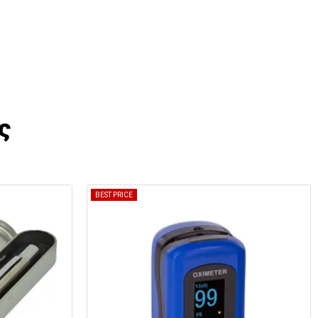
ς
BEST PRICE