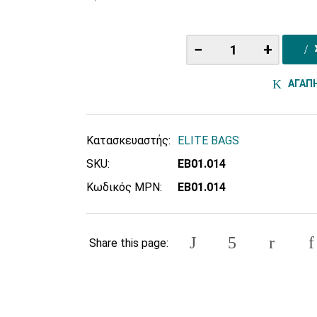
−
+
ΑΓΑΠ
Κατασκευαστής:
ELITE BAGS
SKU:
EB01.014
Κωδικός MPN:
EB01.014
Share this page: