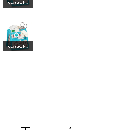
Τσαντάκι Νοσηλευτή KEEN'S EB06003 Μόκα
Τσαντάκι Νοσηλευτή KEEN'S EB06003 Μόκα