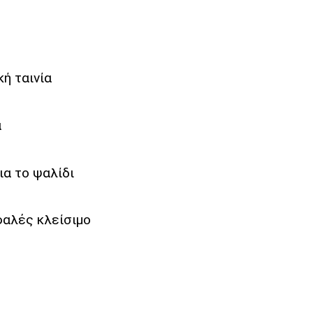
κή ταινία
ά
α το ψαλίδι
φαλές κλείσιμο