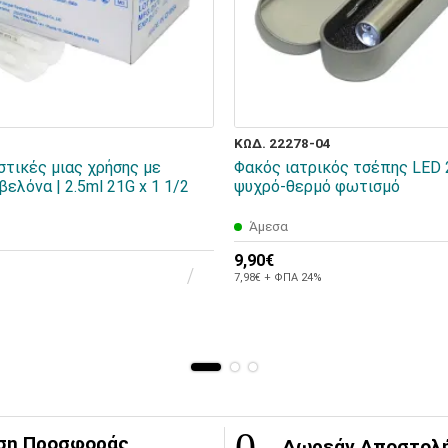
ΚΩΔ. 22278-04
στικές μιας χρήσης με
Φακός ιατρικός τσέπης LED 2
ελόνα | 2.5ml 21G x 1 1/2
ψυχρό-θερμό φωτισμό
Άμεσα
9,90€
7,98€ + ΦΠΑ 24%
ση Προσφοράς
Δωρεάν Αποστολ