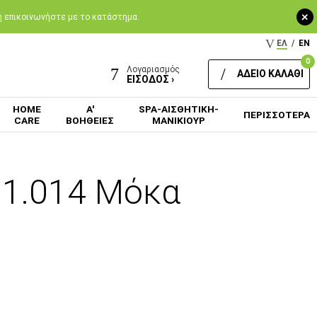
+
 ή επικοινωνήστε με το κατάστημα.
ΕΛ
/
EN
0
Λογαριασμός
ΑΔΕΙΟ ΚΑΛΑΘΙ
ΕΙΣΟΔΟΣ ›
HOME
Α'
SPA-ΑΙΣΘΗΤΙΚΗ-
ΠΕΡΙΣΣΟΤΕΡΑ
CARE
ΒΟΗΘΕΙΕΣ
ΜΑΝΙΚΙΟΥΡ
01.014 Μόκα