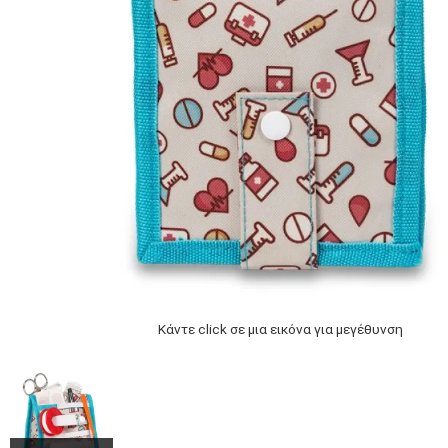
Κάντε click σε μια εικόνα για μεγέθυνση