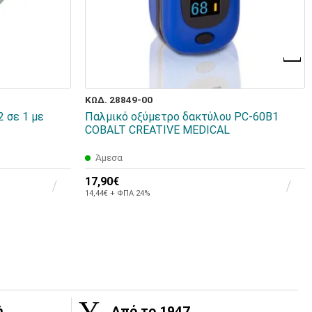
ΚΩΔ. 28849-00
 σε 1 με
Παλμικό οξύμετρο δακτύλου PC-60B1
COBALT CREATIVE MEDICAL
Άμεσα
17,90€
14,44€ + ΦΠΑ 24%
ή
Από το 1947