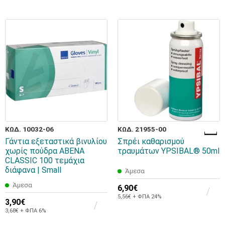
ΚΩΔ. 10032-06
ΚΩΔ. 21955-00
Γάντια εξεταστικά βινυλίου
Σπρέι καθαρισμού
χωρίς πούδρα ABENA
τραυμάτων YPSIBAL® 50ml
CLASSIC 100 τεμάχια
διάφανα | Small
Άμεσα
Άμεσα
6,90€
5,56€ + ΦΠΑ 24%
3,90€
3,68€ + ΦΠΑ 6%