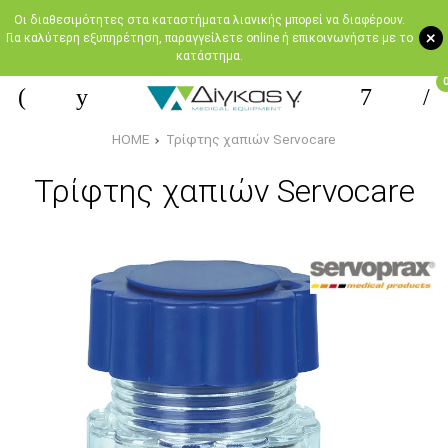
Oι διαθεσιμότητες στα καταστήματα λιανικής μπορεί να διαφέρουν.
+
Για καλύτερη εξυπηρέτηση, παραγγείλετε online ή επικοινωνήστε με το
κατάστημα.
HOME
Τρίφτης χαπιών Servocare
Τρίφτης χαπιών Servocare