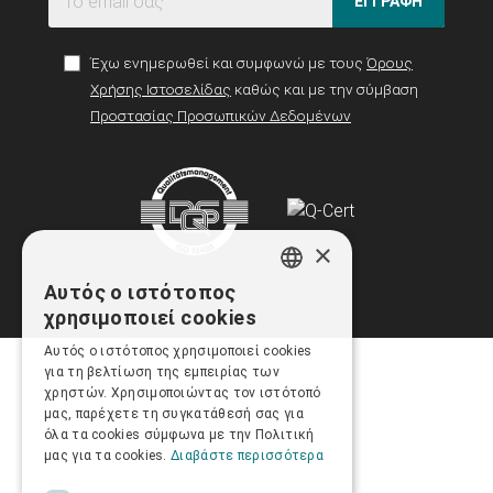
ΕΓΓΡΑΦΗ
Έχω ενημερωθεί και συμφωνώ με τους
Όρους
Χρήσης Ιστοσελίδας
καθώς και με την σύμβαση
Προστασίας Προσωπικών Δεδομένων
×
Αυτός ο ιστότοπος
GREEK
χρησιμοποιεί cookies
ENGLISH
Αυτός ο ιστότοπος χρησιμοποιεί cookies
για τη βελτίωση της εμπειρίας των
χρηστών. Χρησιμοποιώντας τον ιστότοπό
μας, παρέχετε τη συγκατάθεσή σας για
όλα τα cookies σύμφωνα με την Πολιτική
μας για τα cookies.
Διαβάστε περισσότερα