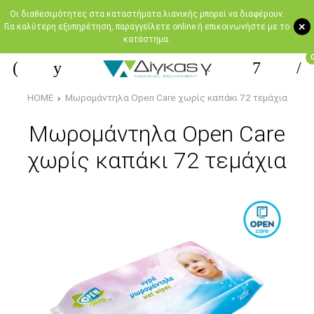
Oι διαθεσιμότητες στα καταστήματα λιανικής μπορεί να διαφέρουν.
+
Για καλύτερη εξυπηρέτηση, παραγγείλετε online ή επικοινωνήστε με το
κατάστημα.
HOME
Μωρομάντηλα Open Care χωρίς καπάκι 72 τεμάχια
Μωρομάντηλα Open Care
χωρίς καπάκι 72 τεμάχια