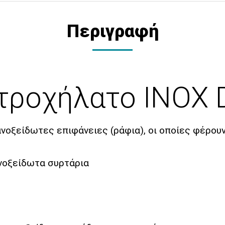
Περιγραφή
 τροχήλατο INOX 
νοξείδωτες επιφάνειες (ράφια), οι οποίες φέρου
νοξείδωτα συρτάρια