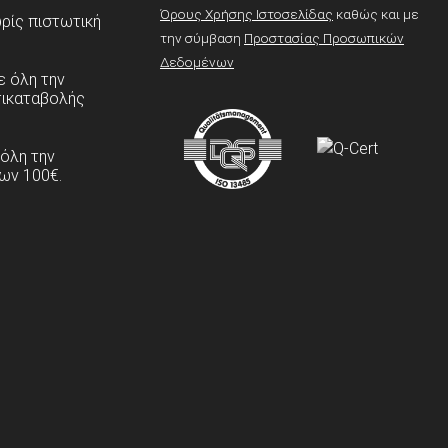
Όρους Χρήσης Ιστοσελίδας
καθώς και με
ρίς πιστωτική
την σύμβαση
Προστασίας Προσωπικών
Δεδομένων
 όλη την
τικαταβολής
 όλη την
ων 100€.