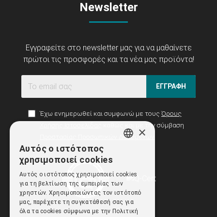
Newsletter
Εγγραφείτε στο newsletter μας για να μαθαίνετε
πρώτοι τις προσφορές και τα νέα μας προϊόντα!
ΕΓΓΡΑΦΗ
Έχω ενημερωθεί και συμφωνώ με τους
Όρους
Χρήσης Ιστοσελίδας
καθώς και με την σύμβαση
×
Προστασίας Προσωπικών Δεδομένων
Αυτός ο ιστότοπος
GREEK
χρησιμοποιεί cookies
ENGLISH
Αυτός ο ιστότοπος χρησιμοποιεί cookies
για τη βελτίωση της εμπειρίας των
χρηστών. Χρησιμοποιώντας τον ιστότοπό
μας, παρέχετε τη συγκατάθεσή σας για
όλα τα cookies σύμφωνα με την Πολιτική