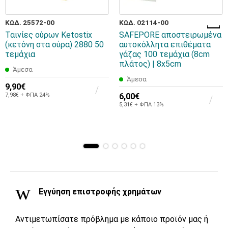
ΚΩΔ. 25572-00
ΚΩΔ. 02114-00
Ταινίες ούρων Ketostix
SAFEPORE αποστειρωμένα
(κετόνη στα ούρα) 2880 50
αυτοκόλλητα επιθέματα
τεμάχια
γάζας 100 τεμάχια (8cm
πλάτος) | 8x5cm
Άμεσα
Άμεσα
9,90€
7,98€ + ΦΠΑ 24%
6,00€
5,31€ + ΦΠΑ 13%
Εγγύηση επιστροφής χρημάτων
Αντιμετωπίσατε πρόβλημα με κάποιο προϊόν μας ή