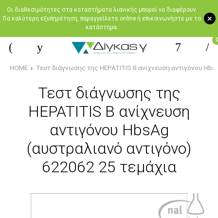
Oι διαθεσιμότητες στα καταστήματα λιανικής μπορεί να διαφέρουν.
+
Για καλύτερη εξυπηρέτηση, παραγγείλετε online ή επικοινωνήστε με το
κατάστημα.
HOME
Τεστ διάγνωσης της HEPATITIS B ανίχνευση αντιγόνου Hbs
Τεστ διάγνωσης της
HEPATITIS B ανίχνευση
αντιγόνου HbsAg
(αυστραλιανό αντιγόνο)
622062 25 τεμάχια