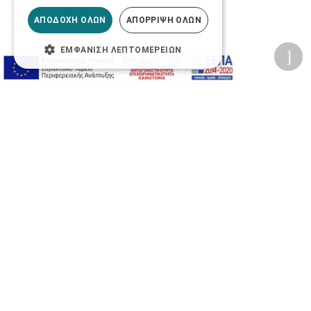
ΑΠΟΔΟΧΉ ΌΛΩΝ
ΑΠΌΡΡΙΨΗ ΌΛΩΝ
ΕΜΦΆΝΙΣΗ ΛΕΠΤΟΜΕΡΕΙΏΝ
Προσωπικά δεδομένα
Όροι Χρήσης Ιστοσελίδας
Ασφάλεια συναλλαγών
Πολιτική Ασφάλειας Πληροφοριών
2026 © Δίγκας Γ. Ιατρικά. All rights reserved.
Developed with care by
Totalweb
.