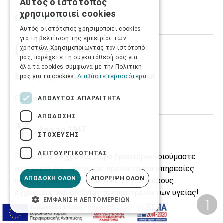
Αυτός ο ιστότοπος
GREEK
χρησιμοποιεί cookies
Περισσότερα ›
ENGLISH
Αυτός ο ιστότοπος χρησιμοποιεί cookies
για τη βελτίωση της εμπειρίας των
χρηστών. Χρησιμοποιώντας τον ιστότοπό
Δωρεάν Αποστολή
μας, παρέχετε τη συγκατάθεσή σας για
όλα τα cookies σύμφωνα με την Πολιτική
Σε όλη την Ελλάδα από 100€ και άνω!
μας για τα cookies.
Διαβάστε περισσότερα
Περισσότερα ›
ΑΠΟΛΎΤΩΣ ΑΠΑΡΑΊΤΗΤΑ
ΑΠΌΔΟΣΗΣ
Από το 1947
ΣΤΌΧΕΥΣΗΣ
ΛΕΙΤΟΥΡΓΙΚΌΤΗΤΑΣ
Πάνω από
79 χρόνια
τώρα δραστηριοποιούμαστε
στο χώρο της υγείας, με προϊόντα και υπηρεσίες
ΑΠΟΔΟΧΉ ΌΛΩΝ
ΑΠΌΡΡΙΨΗ ΌΛΩΝ
υψηλής ποιότητας, από τους μεγαλύτερους
εγχώριους και διεθνείς οίκους προϊόντων υγείας!
ΕΜΦΆΝΙΣΗ ΛΕΠΤΟΜΕΡΕΙΏΝ
Περισσότερα για εμάς ›