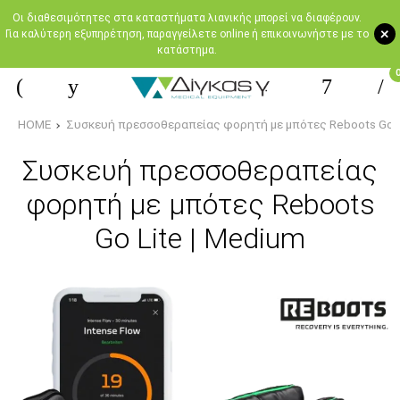
Oι διαθεσιμότητες στα καταστήματα λιανικής μπορεί να διαφέρουν.
+
Για καλύτερη εξυπηρέτηση, παραγγείλετε online ή επικοινωνήστε με το
κατάστημα.
HOME
Συσκευή πρεσσοθεραπείας φορητή με μπότες Reboots Go Li
Συσκευή πρεσσοθεραπείας
φορητή με μπότες Reboots
Go Lite | Medium