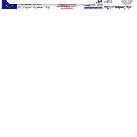
2026 © Δίγκας Γ. Ιατρικά. All rights reserved.
Developed with care by
Totalweb
.
Προσβασιμότητα
Αλλαγή Μεγέθους
A-
A+
A
Αλλαγή Γραμματοσειράς
Αλλαγή Χρώματος