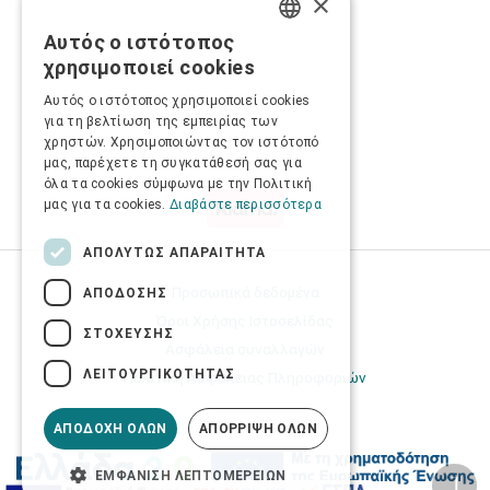
×
Αυτός ο ιστότοπος
GREEK
χρησιμοποιεί cookies
ENGLISH
Αυτός ο ιστότοπος χρησιμοποιεί cookies
για τη βελτίωση της εμπειρίας των
χρηστών. Χρησιμοποιώντας τον ιστότοπό
μας, παρέχετε τη συγκατάθεσή σας για
όλα τα cookies σύμφωνα με την Πολιτική
μας για τα cookies.
Διαβάστε περισσότερα
ΑΠΟΛΎΤΩΣ ΑΠΑΡΑΊΤΗΤΑ
Προσωπικά δεδομένα
ΑΠΌΔΟΣΗΣ
Όροι Χρήσης Ιστοσελίδας
ΣΤΌΧΕΥΣΗΣ
Ασφάλεια συναλλαγών
ΛΕΙΤΟΥΡΓΙΚΌΤΗΤΑΣ
Πολιτική Ασφάλειας Πληροφοριών
ΑΠΟΔΟΧΉ ΌΛΩΝ
ΑΠΌΡΡΙΨΗ ΌΛΩΝ
ΕΜΦΆΝΙΣΗ ΛΕΠΤΟΜΕΡΕΙΏΝ