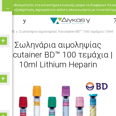
Oι διαθεσιμότητες στα καταστήματα λιανικής μπορεί να διαφέρουν. Για κ
εξυπηρέτηση, παραγγείλετε online ή επικοινωνήστε με το κατάστημ
HOME
Σωληνάρια αιμοληψίας Vacutainer BD™ 100 τεμάχια | 10ml Li
Σωληνάρια αιμοληψίας
Vacutainer BD™ 100 τεμάχια |
10ml Lithium Heparin