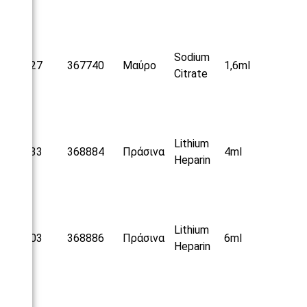
Sodium
25127
367740
Μαύρο
1,6ml
Citrate
Lithium
25233
368884
Πράσινα
4ml
Heparin
Lithium
25303
368886
Πράσινα
6ml
Heparin