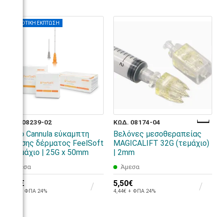
ΠΟΣΟΤΙΚΗ ΕΚΠΤΩΣΗ
ΚΩΔ. 08239-02
ΚΩΔ. 08174-04
Micro Cannula εύκαμπτη
Βελόνες μεσοθεραπείας
έγχυσης δέρματος FeelSoft
MAGICALIFT 32G (τεμάχιο)
1 τεμάχιο | 25G x 50mm
| 2mm
Άμεσα
Άμεσα
5,90€
5,50€
4,76€ + ΦΠΑ 24%
4,44€ + ΦΠΑ 24%