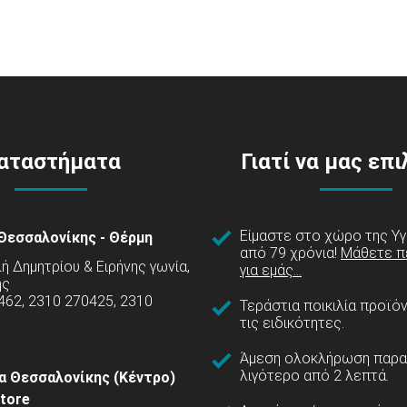
αταστήματα
Γιατί να μας επ
Είμαστε στο χώρο της Υγ
Θεσσαλονίκης - Θέρμη
από 79 χρόνια!
Μάθετε π
 Δημητρίου & Ειρήνης γωνία,
για εμάς...
ης
462, 2310 270425, 2310
Τεράστια ποικιλία προϊό
τις ειδικότητες.
Άμεση ολοκλήρωση παρα
λιγότερο από 2 λεπτά.
α Θεσσαλονίκης (Κέντρο)
tore