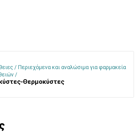
θειες / Περιεχόμενα και αναλώσιμα για φαρμακεία
θειών /
κύστες-Θερμοκύστες
ς