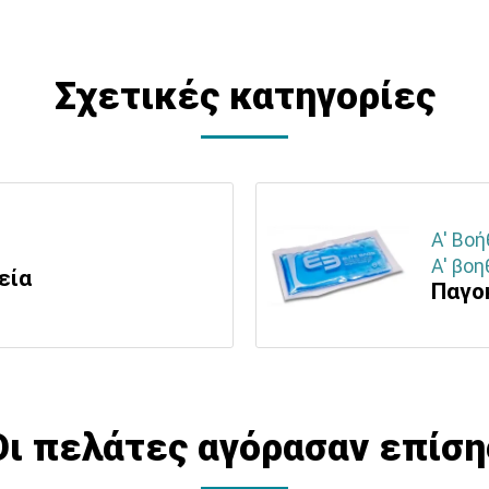
Σχετικές κατηγορίες
Α' Βοή
Α' βοη
εία
Παγο
Οι πελάτες αγόρασαν επίση