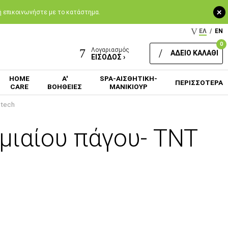
+
 ή επικοινωνήστε με το κατάστημα.
ΕΛ
/
EN
0
Λογαριασμός
ΑΔΕΙΟ ΚΑΛΑΘΙ
ΕΙΣΟΔΟΣ ›
HOME
Α'
SPA-ΑΙΣΘΗΤΙΚΗ-
ΠΕΡΙΣΣΟΤΕΡΑ
CARE
ΒΟΗΘΕΙΕΣ
ΜΑΝΙΚΙΟΥΡ
otech
μιαίου πάγου- TNT