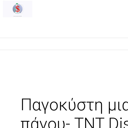
Παγοκύστη μια
πάγου- TNT Di