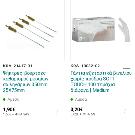
ΚΩΔ. 21417-01
ΚΩΔ. 10032-02
Ψήκτρες-βούρτσες
Γάντια εξεταστικά βινυλίου
καθαρισμού μεσαίων
χωρίς πούδρα SOFT
σωληνάριων 350mm
TOUCH 100 τεμάχια
25X75mm
διάφανα | Medium
Άμεσα
Άμεσα
1,90€
3,20€
1,53€ + ΦΠΑ 24%
3,02€ + ΦΠΑ 6%