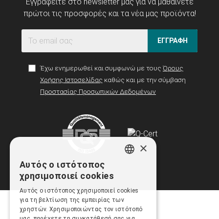
Εγγραφείτε στο newsletter μας για να μαθαίνετε
πρώτοι τις προσφορές και τα νέα μας προϊόντα!
ΕΓΓΡΑΦΗ
Έχω ενημερωθεί και συμφωνώ με τους
Όρους
Χρήσης Ιστοσελίδας
καθώς και με την σύμβαση
Προστασίας Προσωπικών Δεδομένων
×
Αυτός ο ιστότοπος
GREEK
χρησιμοποιεί cookies
ENGLISH
Αυτός ο ιστότοπος χρησιμοποιεί cookies
για τη βελτίωση της εμπειρίας των
χρηστών. Χρησιμοποιώντας τον ιστότοπό
μας, παρέχετε τη συγκατάθεσή σας για