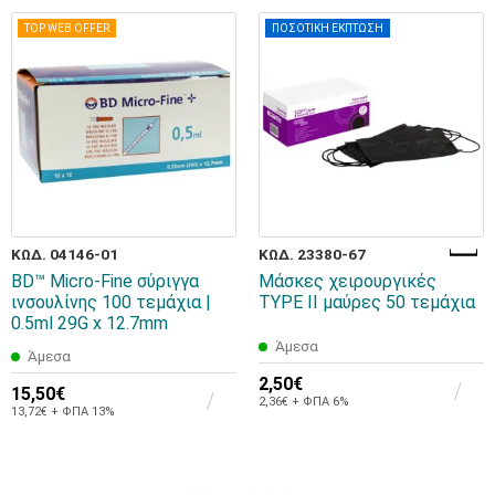
TOP WEB OFFER
ΠΟΣΟΤΙΚΗ ΕΚΠΤΩΣΗ
ΚΩΔ. 04146-01
ΚΩΔ. 23380-67
BD™ Micro-Fine σύριγγα
Μάσκες χειρουργικές
ινσουλίνης 100 τεμάχια |
TYPE II μαύρες 50 τεμάχια
0.5ml 29G x 12.7mm
Άμεσα
Άμεσα
2,50€
15,50€
2,36€ + ΦΠΑ 6%
13,72€ + ΦΠΑ 13%