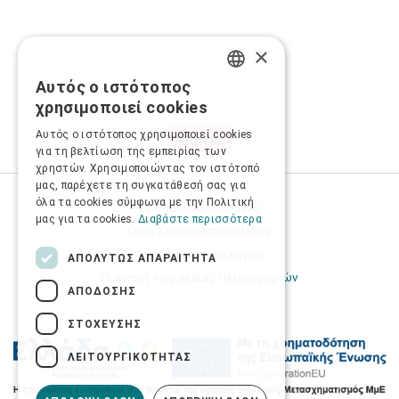
×
Αυτός ο ιστότοπος
GREEK
χρησιμοποιεί cookies
ENGLISH
Αυτός ο ιστότοπος χρησιμοποιεί cookies
για τη βελτίωση της εμπειρίας των
χρηστών. Χρησιμοποιώντας τον ιστότοπό
μας, παρέχετε τη συγκατάθεσή σας για
όλα τα cookies σύμφωνα με την Πολιτική
Προσωπικά δεδομένα
μας για τα cookies.
Διαβάστε περισσότερα
Όροι Χρήσης Ιστοσελίδας
Ασφάλεια συναλλαγών
ΑΠΟΛΎΤΩΣ ΑΠΑΡΑΊΤΗΤΑ
Πολιτική Ασφάλειας Πληροφοριών
ΑΠΌΔΟΣΗΣ
ΣΤΌΧΕΥΣΗΣ
ΛΕΙΤΟΥΡΓΙΚΌΤΗΤΑΣ