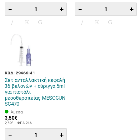
−
+
−
+
ΚΩΔ: 29466-41
Σετ ανταλλακτική κεφαλή
36 βελονών + σύριγγα 5ml
για πιστόλι
μεσοθεραπείας MESOGUN
SC470
Άμεσα
3,50€
2,82€ + ΦΠΑ 24%
−
+