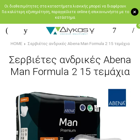
Oι διαθεσιμότητες στα καταστήματα λιανικής μπορεί να διαφέρουν.
+
Για καλύτερη εξυπηρέτηση, παραγγείλετε online ή επικοινωνήστε με το
κατάστημα.
HOME
Σερβιέτες ανδρικές Abena Man Formula 2 15 τεμάχια
Σερβιέτες ανδρικές Abena
Man Formula 2 15 τεμάχια