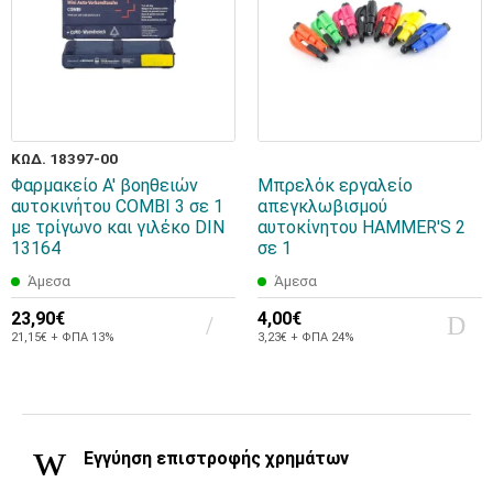
ΚΩΔ. 18397-00
Φαρμακείο Α' βοηθειών
Μπρελόκ εργαλείο
αυτοκινήτου COMBI 3 σε 1
απεγκλωβισμού
με τρίγωνο και γιλέκο DIN
αυτοκίνητου HAMMER'S 2
13164
σε 1
Άμεσα
Άμεσα
23,90€
4,00€
21,15€ + ΦΠΑ 13%
3,23€ + ΦΠΑ 24%
Εγγύηση επιστροφής χρημάτων