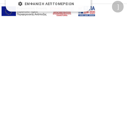
ΕΜΦΆΝΙΣΗ ΛΕΠΤΟΜΕΡΕΙΏΝ
Προσωπικά δεδομένα
Όροι Χρήσης Ιστοσελίδας
Ασφάλεια συναλλαγών
Πολιτική Ασφάλειας Πληροφοριών
2026 © Δίγκας Γ. Ιατρικά. All rights reserved.
Developed with care by
Totalweb
.
Προσβασιμότητα