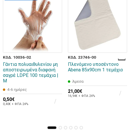
ΚΩΔ. 10036-02
ΚΩΔ. 23746-00
Γάντια πολυαιθυλενίου μη
Πλενόμενο υποσέντονο
αποστειρωμένα διαφανή
Abena 85x90cm 1 τεμάχιο
σαγρέ LDPE 100 τεμάχια |
M
Άμεσα
4-6 ημέρες
21,00€
16,94€ + ΦΠΑ 24%
0,50€
0,40€ + ΦΠΑ 24%